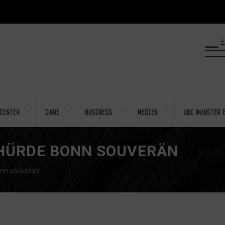
center
Care
Business
Medien
UBC Münster e
HÜRDE BONN SOUVERÄN
nn souverän