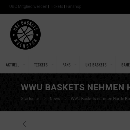
UBC Mitglied werden
|
Tickets
|
Fanshop
Aktuell
Tickets
Fans
Uni Baskets
Game
WWU BASKETS NEHMEN 
Startseite
News
WWU Baskets nehmen Hürde Bo