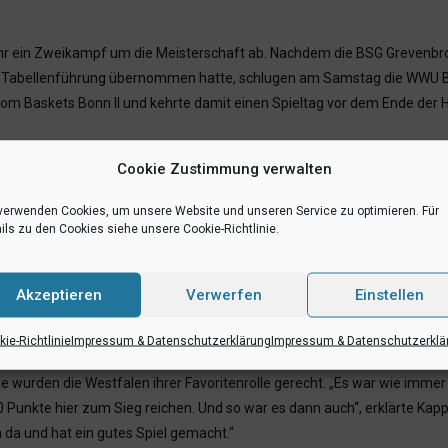
ehr ein Zweikampf um die Meisterschaft ab. Nachdem die BSG Grevenbro
ie Tabellenführung übernommen hatte, schlugen am Samstag die WWU Ba
om Baskets Bonn II und kehrte damit einen Spieltag vor dem Ende der 
Cookie Zustimmung verwalten
d in die Partie. Von 12:10 setzte sich der Gastgeber in der kleinen, w
en bereits zwei Mal am Rhein empfindliche Niederlagen im Aufstiegsre
verwenden Cookies, um unsere Website und unseren Service zu optimieren. Für
nstein, der sich aber auf die Tiefe der Bank verlassen kann. Jan König 
ils zu den Cookies siehe unsere Cookie-Richtlinie.
Aggressivität und Schwung“ (Kappenstein) ins Spiel. Keine zwei Minute
 mit fünf Zählern in Serie auf 33:28. Nun lief es bei Münster, das bis 
e Pause gegangen sind“, sagte Kappenstein.
Akzeptieren
Verwerfen
Einstellen
tanz, das Polster pendelte sich bis zur 35. Minute in dem Bereich von
ie-Richtlinie
Impressum & Datenschutzerklärung
Impressum & Datenschutzerklä
von Stefan Wess, Jan König – der Kapitän blieb mit nur 14,3 Prozent 
 wurden die Westfalen ihrer Favoritenrolle gerecht. „Es war wie immer 
 Punkte hier zum Sieg reichen. Und so war es dann auch“, erklärte Kapp
 da und hat ein gutes Spiel gemacht.“