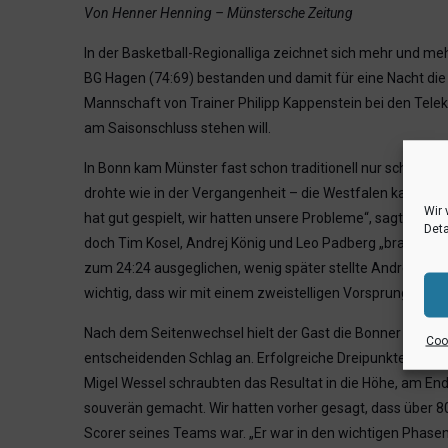
Von Henner Henning – Münstersche Zeitung
In der Basketball-Regionalliga zeichnet sich mehr und m
BG Hagen (74:69) bestanden und damit für eine Nacht d
Mannschaft von Trainer Philipp Kappenstein bei den Telek
am Saisonschluss stehen will.
In Bonn kam Münster fast schon traditionell nur schleppen
drohte wie in der Vergangenheit – die Westfalen kassiert
Wir 
hat gut gespielt, wir hatten unsere Probleme“, sagte Kappe
Deta
doch Tim Kosel, Andrej König und Leo Padberg „brachten 
zum 24:24 ausgeglichen, wenig später stellte Andrej König
wichtig, dass wir mit einem zweistelligen Vorsprung in di
Nach dem Seitenwechsel hielt der Gast die Bonner auf Dis
Cook
entscheidenden Schlag an. Erfolgreiche Dreipunkte-Würfe 
Migel Wessel schraubten das Resultat in die Höhe, am Ende
souverän gemacht. Wir hatten vorher gesagt, dass über 80
Scorer seines Teams war. „Er war in den wichtigen Phasen