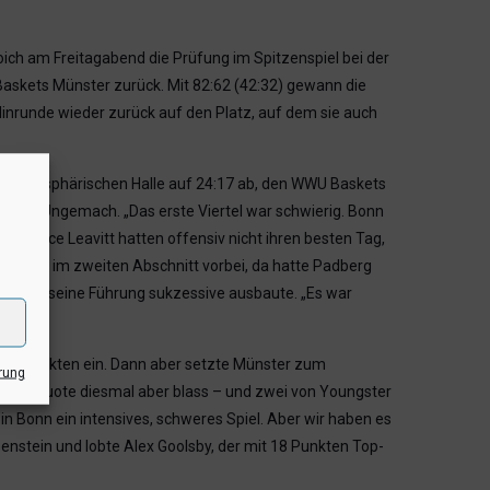
ich am Freitagabend die Prüfung im Spitzenspiel bei der
skets Münster zurück. Mit 82:62 (42:32) gewann die
Hinrunde wieder zurück auf den Platz, auf dem sie auch
enig atmosphärischen Halle auf 24:17 ab, den WWU Baskets
nnen – Ungemach. „Das erste Viertel war schwierig. Bonn
und Bryce Leavitt hatten offensiv nicht ihren besten Tag,
n waren im zweiten Abschnitt vorbei, da hatte Padberg
zur Pause seine Führung sukzessive ausbaute. „Es war
 zehn Punkten ein. Dann aber setzte Münster zum
rung
Trefferquote diesmal aber blass – und zwei von Youngster
in Bonn ein intensives, schweres Spiel. Aber wir haben es
enstein und lobte Alex Goolsby, der mit 18 Punkten Top-