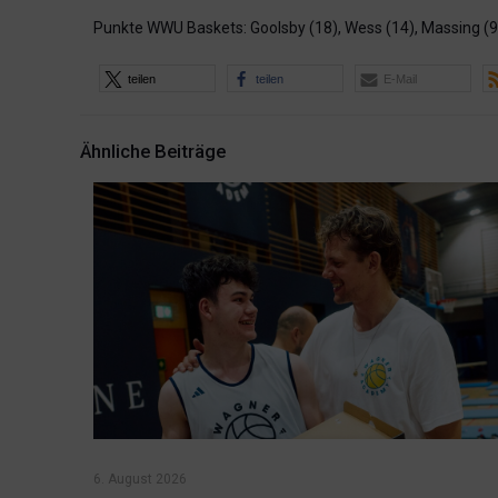
Punkte WWU Baskets: Goolsby (18), Wess (14), Massing (9), A.
teilen
teilen
E-Mail
Ähnliche Beiträge
6. August 2026