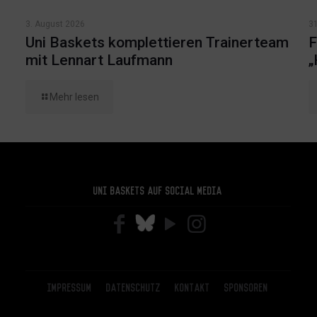
3. August 2026
31
Uni Baskets komplettieren Trainerteam
F
mit Lennart Laufmann
„
Mehr lesen
Uni Baskets auf Social Media
Impressum
Datenschutz
Kontakt
Sponsoren