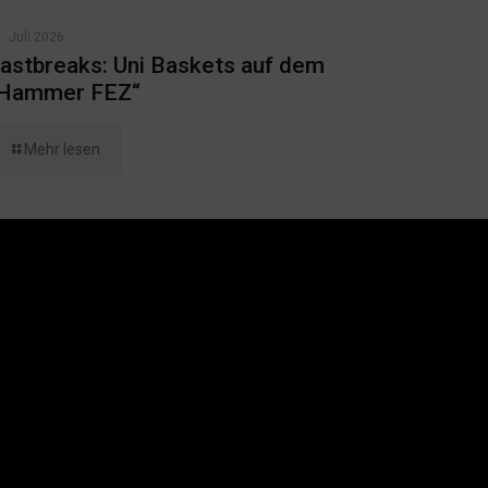
. Juli 2026
astbreaks: Uni Baskets auf dem
Hammer FEZ“
Mehr lesen