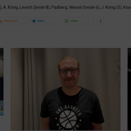
 König, Leavitt (beide 8), Padberg, Wessel (beide 6), J. König (5), Kosel 
RSS-feed
teilen
teilen