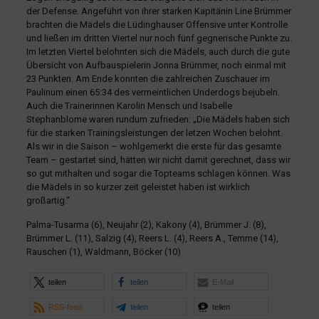
der Defense. Angeführt von ihrer starken Kapitänin Line Brümmer
brachten die Mädels die Lüdinghauser Offensive unter Kontrolle
und ließen im dritten Viertel nur noch fünf gegnerische Punkte zu.
Im letzten Viertel belohnten sich die Mädels, auch durch die gute
Übersicht von Aufbauspielerin Jonna Brümmer, noch einmal mit
23 Punkten. Am Ende konnten die zahlreichen Zuschauer im
Paulinum einen 65:34 des vermeintlichen Underdogs bejubeln.
Auch die Trainerinnen Karolin Mensch und Isabelle
Stephanblome waren rundum zufrieden: „Die Mädels haben sich
für die starken Trainingsleistungen der letzen Wochen belohnt.
Als wir in die Saison – wohlgemerkt die erste für das gesamte
Team – gestartet sind, hätten wir nicht damit gerechnet, dass wir
so gut mithalten und sogar die Topteams schlagen können. Was
die Mädels in so kurzer zeit geleistet haben ist wirklich
großartig.“
Palma-Tusarma (6), Neujahr (2), Kakony (4), Brümmer J. (8),
Brümmer L. (11), Salzig (4), Reers L. (4), Reers A., Temme (14),
Rauschen (1), Waldmann, Böcker (10)
teilen
teilen
E-Mail
RSS-feed
teilen
teilen