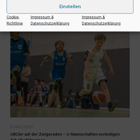
Einstellen
Mehr lesen
Cookie-
Impressum &
Impressum &
Richtlinie
Datenschutzerklärung
Datenschutzerklärung
8. März 2023
UBCler auf der Zielgeraden – U-Mannschaften verteidigen