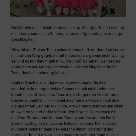
Die Mädels der u14 haben dank einer großartigen Team-Leistung
mit Lüdinghausen am Sonntag eines der Spitzenteams der Liga
geschlagen.
Obwohl das Trainer-Team seiner Mannschaft vor dem Spiel noch
mit auf den Weg gegeben hatte, dass das Ergebnis nicht wichtig
sei und es nur darum gehen würde Spaß zu haben, war beiden
spätestens mit Anfang der zweiten Halbzeit klar, dass für ihr
Team deutlich mehr möglich war.
Während sich die UBClerinnen im ersten Viertel für ihre
wunderbar herausgespielten Chancen noch nicht belohnen
konnten, schaffte es das Team in den folgenden Viertel immer
besser zu punkten. Im Hinspiel machten die Mädels noch über
die gesamten Zeit nur 14 Punkte. Am Sonntag standen nun allein
im zweiten Viertel 21 Punkte auf dem Bogen. Durch einen 6:0
Lauf von Topscorerin Marlene Temme und der starken Emily
Böcker zu Beginn der zweiten Halbzeit verschafften sich die
Münsteranerinnen dann den entscheidenen Vorsprung und
zogen endgültig davon. Dazu steigerte sich das Team auch in