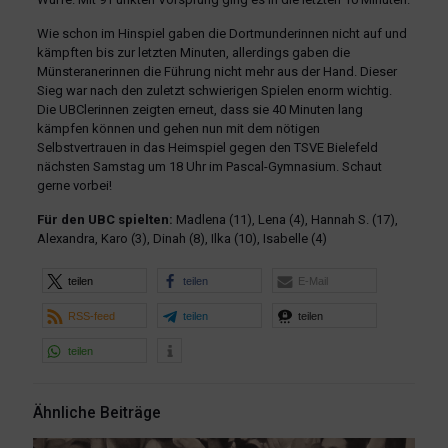
Wie schon im Hinspiel gaben die Dortmunderinnen nicht auf und
kämpften bis zur letzten Minuten, allerdings gaben die
Münsteranerinnen die Führung nicht mehr aus der Hand. Dieser
Sieg war nach den zuletzt schwierigen Spielen enorm wichtig.
Die UBClerinnen zeigten erneut, dass sie 40 Minuten lang
kämpfen können und gehen nun mit dem nötigen
Selbstvertrauen in das Heimspiel gegen den TSVE Bielefeld
nächsten Samstag um 18 Uhr im Pascal-Gymnasium. Schaut
gerne vorbei!
Für den UBC spielten:
Madlena (11), Lena (4), Hannah S. (17),
Alexandra, Karo (3), Dinah (8), Ilka (10), Isabelle (4)
teilen
teilen
E-Mail
RSS-feed
teilen
teilen
teilen
Ähnliche Beiträge