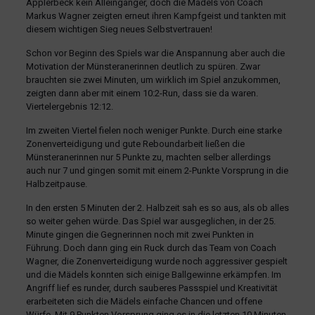
Applerbeck kein Alleingänger, doch die Mädels von Coach
Markus Wagner zeigten erneut ihren Kampfgeist und tankten mit
diesem wichtigen Sieg neues Selbstvertrauen!
Schon vor Beginn des Spiels war die Anspannung aber auch die
Motivation der Münsteranerinnen deutlich zu spüren. Zwar
brauchten sie zwei Minuten, um wirklich im Spiel anzukommen,
zeigten dann aber mit einem 10:2-Run, dass sie da waren.
Viertelergebnis 12:12.
Im zweiten Viertel fielen noch weniger Punkte. Durch eine starke
Zonenverteidigung und gute Reboundarbeit ließen die
Münsteranerinnen nur 5 Punkte zu, machten selber allerdings
auch nur 7 und gingen somit mit einem 2-Punkte Vorsprung in die
Halbzeitpause.
In den ersten 5 Minuten der 2. Halbzeit sah es so aus, als ob alles
so weiter gehen würde. Das Spiel war ausgeglichen, in der 25.
Minute gingen die Gegnerinnen noch mit zwei Punkten in
Führung. Doch dann ging ein Ruck durch das Team von Coach
Wagner, die Zonenverteidigung wurde noch aggressiver gespielt
und die Mädels konnten sich einige Ballgewinne erkämpfen. Im
Angriff lief es runder, durch sauberes Passspiel und Kreativität
erarbeiteten sich die Mädels einfache Chancen und offene
Würfe. Mit 9 Punkten Vorsprung ging es in die letzten 10 Minuten.