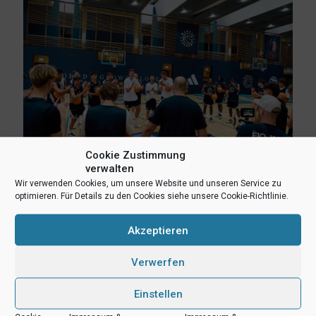
Cookie Zustimmung
verwalten
Wir verwenden Cookies, um unsere Website und unseren Service zu
optimieren. Für Details zu den Cookies siehe unsere Cookie-Richtlinie.
8. August 2026
Erlebnis Wagner-Academy! Lernen von den NBA-Stars Franz
und Moritz Wagner
Akzeptieren
Verwerfen
Mehr lesen
Einstellen