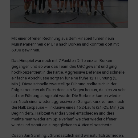
Mit einer offenen Rechnung aus dem Hinspiel fuhren neun
Münsteranerinnen der U18 nach Borken und konnten dort mit
60:38 gewinnen.
Das Hinspiel war noch mit 7 Punkten Differenz an Borken
gegangen und so war das Team des UBC gewarnt und ging
hochkonzentriert in die Partie. Aggressive Defense und schnelle
einfache Abschlüsse sorgten für eine frühe 12:1 Führung (5.
Min.). Diese schnelle zweistellige Führung stellte sich in der
Folge aber eher als Fluch denn als Segen heraus, da sich zu sehr
auf der Führung ausgeruht wurde. Die Borkener kamen wieder
ran. Nach einer wieder aggressiveren Gangart kurz vor und nach
der Halbzeitpause – inklusive eines 15:2-Laufs (21.-25. Min.) zu
Beginn der 2. Halbzeit war das Spiel entschieden und dies
merkte man wieder am Spielverlauf, welcher wieder offener
wurde und somit ein ausgeglichenes 4. Viertel bescherte.
Coach Jan Schilling: „Grundsätzlich sind wir natürlich zufrieden,