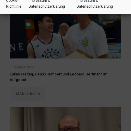
Cookie-
Impressum &
Impressum &
Richtlinie
Datenschutzerklärung
Datenschutzerklärung
6. August 2026
Lukas Freitag, Heikki Humpert und Leonard Dertmann im
Aufgebot
Mehr lesen