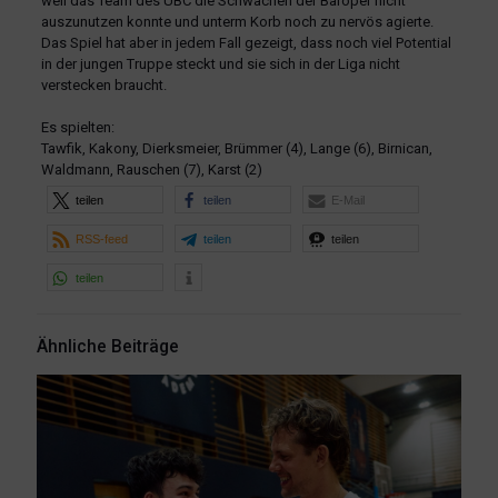
weil das Team des UBC die Schwächen der Baroper nicht
auszunutzen konnte und unterm Korb noch zu nervös agierte.
Das Spiel hat aber in jedem Fall gezeigt, dass noch viel Potential
in der jungen Truppe steckt und sie sich in der Liga nicht
verstecken braucht.
Es spielten:
Tawfik, Kakony, Dierksmeier, Brümmer (4), Lange (6), Birnican,
Waldmann, Rauschen (7), Karst (2)
teilen
teilen
E-Mail
RSS-feed
teilen
teilen
teilen
Ähnliche Beiträge