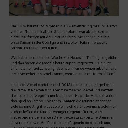
Die U16w hat mit 59:19 gegen die Zweitvertretung des TVE Barop
verloren. Trainerin Isabelle Stephanblome war aber trotzdem
nicht unzufrieden mit der Leistung ihrer Spielerinnen, die ihre
erste Saison in der Oberliga und in weiten Teilen ihre zweite
Saison überhaupt bestreiten.
„Wir haben in der letzten Woche viel Neues im Training eingeführt
und das haben die Mädels heute super umgesetzt. 19 Punkte
sind natürlich viel zu wenig, aber wenn wir so weiter arbeiten und
mehr Sicherheit ins Spiel kommt, werden auch die Körbe fallen.“
Im ersten Viertel starteten die UBC Mädels noch zu zögerlich in
die Partie, steigerten sich aber zum zweiten Viertel und setzten
die neuen Laufwege immer besser um. Nach der Halbzeit verlor
das Spiel an Tempo. Trotzdem konnten die Münsteranerinnen
viele schöne Angriffe ausspielen, sich dafür aber nicht belohnen.
Zudem ließen die Mädels weniger Gegentreffer zu, was
insbesondere der starken Defence-Leistung von Line Brümmer
zu verdanken war. Am Ende fiel das Ergebnis so deutlich aus,