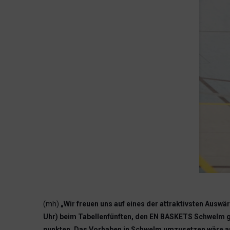
(mh)
„Wir freuen uns auf eines der attraktivsten Aus
Uhr) beim Tabellenfünften, den EN BASKETS Schwelm ge
punkten. Das Vorhaben in Schwelm umzusetzen wäre auc