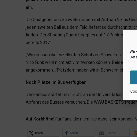
ein.
Die Gastgeber aus Schwelm haben mit Aufbau Niklas Geske
jeden zweiten Ball aus dem Feld, liefert so durchschnittl
finden. Der Shooting Guard bringt es auf 17 Punkte pro Sp
bereits 2017.
Wir 
„Wir müssen die exzellenten Schützen Schwelms kontrolli
Deta
Nico Funk wohl nicht aktiv mitwirken können. Beide mus
angekommen. „Trotzdem haben wir in Schwelm eine Chance u
Noch Plätze im Bus verfügbar
Cook
Der Fanbus startet um 17 Uhr an der Universitätssportha
Abfahrt des Busses versuchen. Die WWU BASKETS freuen s
Auf Korbhöhe!
Für Fans, die nicht live dabei sein können: 
teilen
teilen
E-Mail