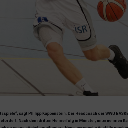
wärtsspiele“, sagt Philipp Kappenstein. Der Headcoach der WWU BASK
fordert. Nach dem dritten Heimerfolg in Münster, unternehmen Kap
h so schon höchst ambitioniert. Neue, personelle Ausfälle machen 