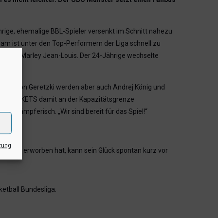
hrige, ehemalige BBL-Spieler versenkt im Schnitt nahezu
rham ist unter den Top-Performern der Liga schnell zu
steraner Marley Jean-Louis. Der 24-Jährige wechselte
und Anton Geretzki werden aber auch Andrej König und
 WWU BASKETS damit an der Kapazitätsgrenze
r kämpferisch. „Wir sind bereit für das Spiel!“
rung
Ticket erworben hat, kann sein Glück spontan kurz vor
etball Bundesliga.