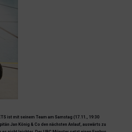
ETS ist mit seinem Team am Samstag (17.11., 19:30
itän Jan König & Co den nächsten Anlauf, auswärts zu
es nicht leichter. Der UBC Münster setzt einen Fanbus