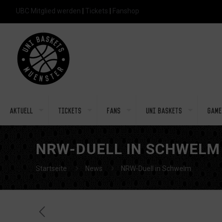
UBC Mitglied werden
|
Tickets
|
Fanshop
Aktuell
Tickets
Fans
Uni Baskets
Game
NRW-DUELL IN SCHWELM
Startseite
News
NRW-Duell in Schwelm