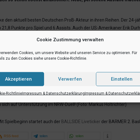
 den aktuell besten Deutschen ProB-Akteur in ihren Reihen. Der 24-jä
ich 21,8 Punkte pro Spiel und 6 Assists. Auch der US-Amerikaner Erik Du
iel. Der dritte „Scharfschütze“ im Team von Falk Möller ist der Ex-Mün
Cookie Zustimmung verwalten
verwenden Cookies, um unsere Website und unseren Service zu optimieren. Für
eren“, fordert Philipp Kappenstein von seinem Team. Neben Kai Hänig 
ils zu den Cookies siehe unsere Cookie-Richtlinie.
sten schon unter der Woche im Training passen. Kappenstein sieht die
nd werden das Bestmögliche rausholen“, gibt sich der 39-jährige Lehre
Akzeptieren
Verwerfen
Einstellen
ie-Richtlinie
Impressum & Datenschutzerklärung
Impressum & Datenschutzerklä
lle am Horstmarer Landweg. Wer noch mitfahren möchte und kein Online-
ich auf Unterstützung im NRW-Duell! (Foto: Markus Holtrichter)
Mit Spielbeginn startet auch der
BALLSIDE Liveticker
der BARMER 2. Bask
RSS-feed
teilen
teilen