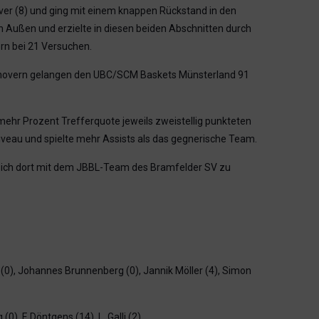
over (8) und ging mit einem knappen Rückstand in den
n Außen und erzielte in diesen beiden Abschnitten durch
ern bei 21 Versuchen.
Turnovern gelangen den UBC/SCM Baskets Münsterland 91
mehr Prozent Trefferquote jeweils zweistellig punkteten
iveau und spielte mehr Assists als das gegnerische Team.
sich dort mit dem JBBL-Team des Bramfelder SV zu
 (0), Johannes Brunnenberg (0), Jannik Möller (4), Simon
(0), F. Döntgens (14), L. Galli (2)