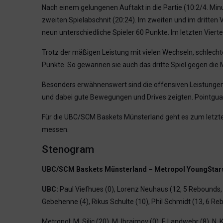
Nach einem gelungenen Auftakt in die Partie (10:2/4. Min
zweiten Spielabschnit (20:24). Im zweiten und im dritten
neun unterschiedliche Spieler 60 Punkte. Im letzten Viert
Trotz der mäßigen Leistung mit vielen Wechseln, schlec
Punkte. So gewannen sie auch das dritte Spiel gegen die
Besonders erwähnenswert sind die offensiven Leistungen d
und dabei gute Bewegungen und Drives zeigten. Pointguar
Für die UBC/SCM Baskets Münsterland geht es zum letzt
messen.
Stenogram
UBC/SCM Baskets Münsterland – Metropol YoungStars 
UBC:
Paul Viefhues (0), Lorenz Neuhaus (12, 5 Rebounds, 1
Gebehenne (4), Rikus Schulte (10), Phil Schmidt (13, 6 Re
Metropol: M. Silic (20), M. Ibraimov (0), F. Landwehr (8), N. K