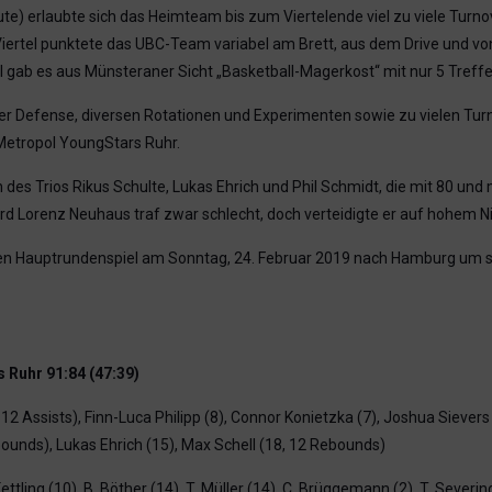
ute) erlaubte sich das Heimteam bis zum Viertelende viel zu viele Turn
 Viertel punktete das UBC-Team variabel am Brett, aus dem Drive und vo
el gab es aus Münsteraner Sicht „Basketball-Magerkost“ mit nur 5 Treff
hter Defense, diversen Rotationen und Experimenten sowie zu vielen 
 Metropol YoungStars Ruhr.
es Trios Rikus Schulte, Lukas Ehrich und Phil Schmidt, die mit 80 und 
d Lorenz Neuhaus traf zwar schlecht, doch verteidigte er auf hohem N
en Hauptrundenspiel am Sonntag, 24. Februar 2019 nach Hamburg um 
Ruhr 91:84 (47:39)
2 Assists), Finn-Luca Philipp (8), Connor Konietzka (7), Joshua Sievers
bounds), Lukas Ehrich (15), Max Schell (18, 12 Rebounds)
ettling (10), B. Böther (14), T. Müller (14), C. Brüggemann (2), T. Severing 