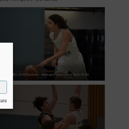
UBC/SCM Baskets – Metropol YoungStars Ruhr 91:84
rung