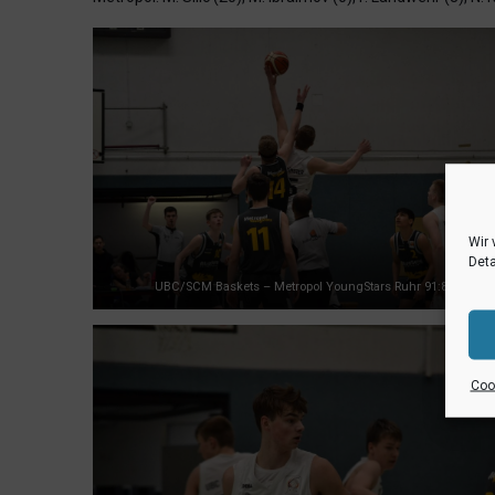
Wir 
Deta
UBC/SCM Baskets – Metropol YoungStars Ruhr 91:84
Cook