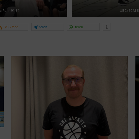
 Ruhr 91:84
UBC/SCM Ba
RSS-feed
teilen
teilen