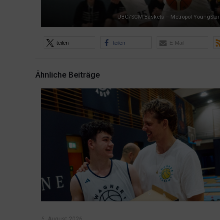
UBC/SCM Baskets – Metropol YoungStars
teilen
teilen
E-Mail
Ähnliche Beiträge
6. August 2026