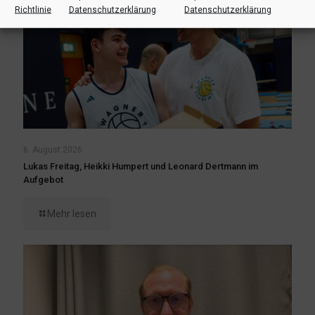
Richtlinie
Datenschutzerklärung
Datenschutzerklärung
6. August 2026
Lukas Freitag, Heikki Humpert und Leonard Dertmann im
Aufgebot
Mehr lesen