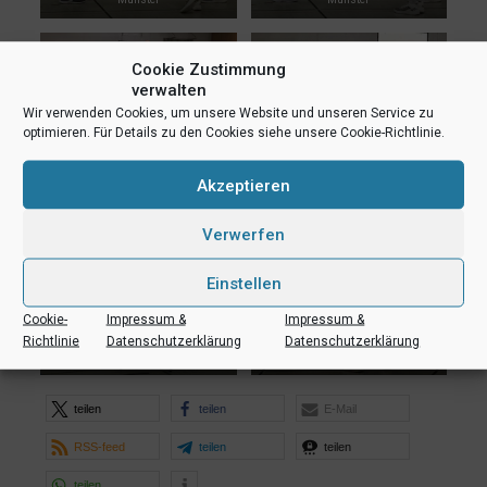
Cookie Zustimmung
verwalten
DBB-Jugend-Bundestrainer
DBB-Jugend-Bundestrainer
Wir verwenden Cookies, um unsere Website und unseren Service zu
Fabian Villmeter beim UBC
Fabian Villmeter beim UBC
optimieren. Für Details zu den Cookies siehe unsere Cookie-Richtlinie.
Münster
Münster
Akzeptieren
Verwerfen
Einstellen
DBB-Jugend-Bundestrainer
DBB-Jugend-Bundestrainer
Cookie-
Impressum &
Impressum &
Fabian Villmeter beim UBC
Fabian Villmeter beim UBC
Richtlinie
Datenschutzerklärung
Datenschutzerklärung
Münster
Münster
teilen
teilen
E-Mail
RSS-feed
teilen
teilen
teilen