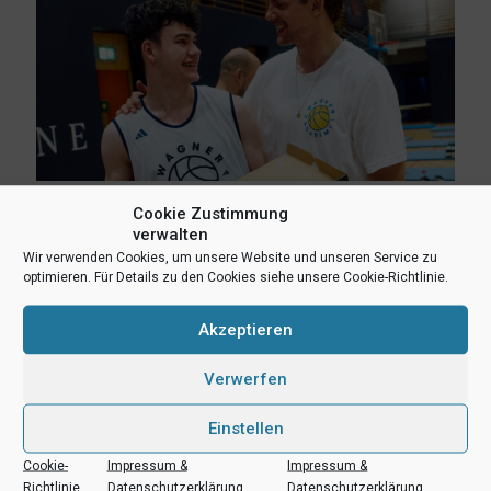
Cookie Zustimmung
6. August 2026
verwalten
Lukas Freitag, Heikki Humpert und Leonard Dertmann im
Wir verwenden Cookies, um unsere Website und unseren Service zu
Aufgebot
optimieren. Für Details zu den Cookies siehe unsere Cookie-Richtlinie.
Mehr lesen
Akzeptieren
Verwerfen
Einstellen
Cookie-
Impressum &
Impressum &
Richtlinie
Datenschutzerklärung
Datenschutzerklärung