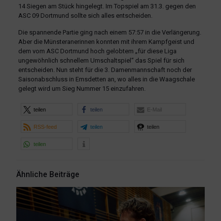
14 Siegen am Stück hingelegt. Im Topspiel am 31.3. gegen den
ASC 09 Dortmund sollte sich alles entscheiden.
Die spannende Partie ging nach einem 57:57 in die Verlängerung.
Aber die Münsteranerinnen konnten mit ihrem Kampfgeist und
dem vom ASC Dortmund hoch gelobtem „für diese Liga
ungewöhnlich schnellem Umschaltspiel“ das Spiel für sich
entscheiden. Nun steht für die 3. Damenmannschaft noch der
Saisonabschluss in Emsdetten an, wo alles in die Waagschale
gelegt wird um Sieg Nummer 15 einzufahren.
teilen
teilen
E-Mail
RSS-feed
teilen
teilen
teilen
Ähnliche Beiträge