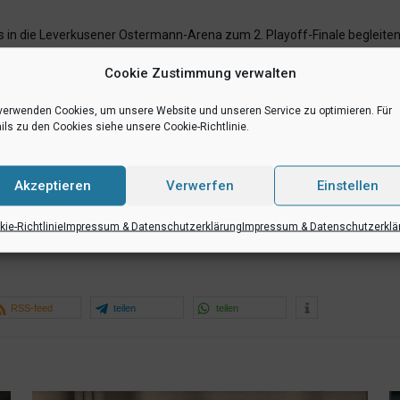
 in die Leverkusener Ostermann-Arena zum 2. Playoff-Finale begleiten
ichen noch steigern zu können“, rechnen sich die Münsteraner weiterhin
Cookie Zustimmung verwalten
nterfangens, denn das Team des Europameisters von 1993 Hansi Gnad is
verwenden Cookies, um unsere Website und unseren Service zu optimieren. Für
ils zu den Cookies siehe unsere Cookie-Richtlinie.
WDR
Akzeptieren
Verwerfen
Einstellen
uf eine Saison blicken, die unabhängig vom Ausgang des heutigen Playof
 ab 19.30 Uhr ihren Bericht „Vor dem Finale: Die Erfolgsgeschichte de
ie-Richtlinie
Impressum & Datenschutzerklärung
Impressum & Datenschutzerklä
portdeutschland.TV
zeigt das Spiel live! Wie gewohnt startet mit Spie
RSS-feed
teilen
teilen