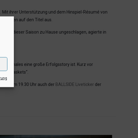
. Mit ihrer Unterstützung und dem Hinspiel-Résumé von
 Chancen auf den Titel aus.
t in dieser Saison zu Hause ungeschlagen, agierte in
f-Finales eine große Erfolgsstory ist. Kurz vor
r WWU Baskets“.
rung
lbeginn um 19.30 Uhr auch der
BALLSIDE Liveticker
der