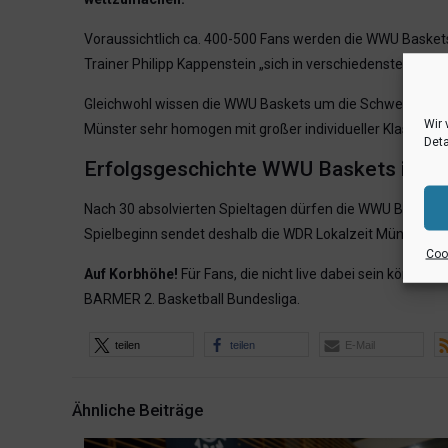
Voraussichtlich ca. 400-500 Fans werden die WWU Baskets
Trainer Philipp Kappenstein „sich in verschiedensten Bere
Gleichwohl wissen die WWU Baskets um die Schwere des U
Wir 
Münster sehr homogen mit großer individueller Klasse.
Deta
Erfolgsgeschichte WWU Baskets im 
Nach 30 absolvierten Spieltagen dürfen die WWU Baskets a
Spielbeginn sendet deshalb die WDR Lokalzeit Münsterland
Cook
Auf Korbhöhe!
Für Fans, die nicht live dabei sein können:
S
BARMER 2. Basketball Bundesliga.
teilen
teilen
E-Mail
Ähnliche Beiträge