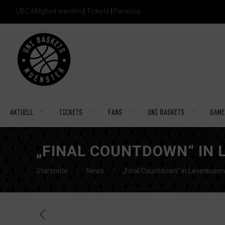
UBC Mitglied werden
|
Tickets
|
Fanshop
Aktuell
Tickets
Fans
Uni Baskets
Game
„FINAL COUNTDOWN“ IN 
Startseite
News
„Final Countdown“ in Leverkusen