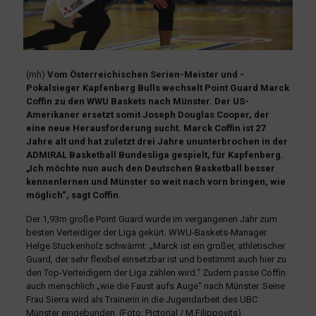
(mh)
Vom Österreichischen Serien-Meister und -
Pokalsieger Kapfenberg Bulls wechselt Point Guard Marck
Coffin zu den WWU Baskets nach Münster. Der US-
Amerikaner ersetzt somit Joseph Douglas Cooper, der
eine neue Herausforderung sucht. Marck Coffin ist 27
Jahre alt und hat zuletzt drei Jahre ununterbrochen in der
ADMIRAL Basketball Bundesliga gespielt, für Kapfenberg.
„Ich möchte nun auch den Deutschen Basketball besser
kennenlernen und Münster so weit nach vorn bringen, wie
möglich“, sagt Coffin.
Der 1,93m große Point Guard wurde im vergangenen Jahr zum
besten Verteidiger der Liga gekürt. WWU-Baskets-Manager
Helge Stuckenholz schwärmt: „Marck ist ein großer, athletischer
Guard, der sehr flexibel einsetzbar ist und bestimmt auch hier zu
den Top-Verteidigern der Liga zählen wird.“ Zudem passe Coffin
auch menschlich „wie die Faust aufs Auge“ nach Münster. Seine
Frau Sierra wird als Trainerin in die Jugendarbeit des UBC
Münster eingebunden. (Foto: Pictorial / M.Filippovits)