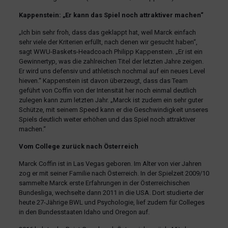
Kappenstein: „Er kann das Spiel noch attraktiver machen“
„Ich bin sehr froh, dass das geklappt hat, weil Marck einfach
sehr viele der Kriterien erfüllt, nach denen wir gesucht haben“,
sagt WWU-Baskets-Headcoach Philipp Kappenstein. „Er ist ein
Gewinnertyp, was die zahlreichen Titel der letzten Jahre zeigen.
Er wird uns defensiv und athletisch nochmal auf ein neues Level
hieven.“ Kappenstein ist davon überzeugt, dass das Team
geführt von Coffin von der Intensität her noch einmal deutlich
zulegen kann zum letzten Jahr. „Marck ist zudem ein sehr guter
Schütze, mit seinem Speed kann er die Geschwindigkeit unseres
Spiels deutlich weiter erhöhen und das Spiel noch attraktiver
machen.“
Vom College zurück nach Österreich
Marck Coffin ist in Las Vegas geboren. Im Alter von vier Jahren
zog er mit seiner Familie nach Österreich. In der Spielzeit 2009/10
sammelte Marck erste Erfahrungen in der Österreichischen
Bundesliga, wechselte dann 2011 in die USA. Dort studierte der
heute 27-Jährige BWL und Psychologie, lief zudem für Colleges
in den Bundesstaaten Idaho und Oregon auf.