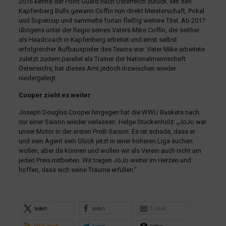
2016 kehrte der Point Guard nach Österreich zurück. Mit den
Kapfenberg Bulls gewann Coffin nun direkt Meisterschaft, Pokal
und Supercup und sammelte fortan fleißig weitere Titel. Ab 2017
übrigens unter der Regie seines Vaters Mike Coffin, der seither
als Headcoach in Kapfenberg arbeitet und einst selbst
erfolgreicher Aufbauspieler des Teams war. Vater Mike arbeitete
zuletzt zudem parallel als Trainer der Nationalmannschaft
Österreichs, hat dieses Amt jedoch inzwischen wieder
niedergelegt.
Cooper zieht es weiter
Joseph Douglas Cooper hingegen hat die WWU Baskets nach
nur einer Saison wieder verlassen. Helge Stuckenholz: „JoJo war
unser Motor in der ersten ProB-Saison. Es ist schade, dass er
und sein Agent sein Glück jetzt in einer höheren Liga suchen
wollen, aber da können und wollen wir als Verein auch nicht um
jeden Preis mitbieten. Wir tragen JoJo weiter im Herzen und
hoffen, dass sich seine Träume erfüllen.“
teilen
teilen
E-Mail
RSS-feed
teilen
teilen