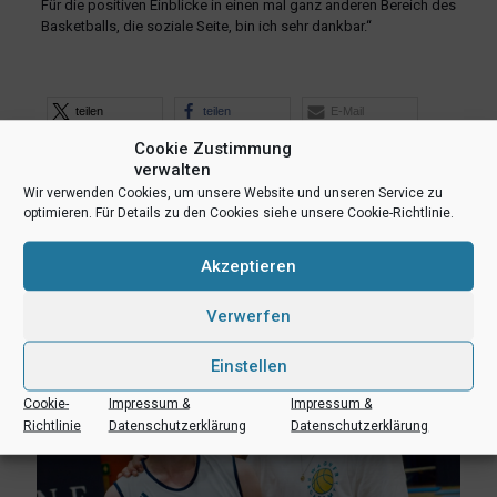
Für die positiven Einblicke in einen mal ganz anderen Bereich des
Basketballs, die soziale Seite, bin ich sehr dankbar.“
teilen
teilen
E-Mail
Cookie Zustimmung
RSS-feed
teilen
teilen
verwalten
teilen
Wir verwenden Cookies, um unsere Website und unseren Service zu
optimieren. Für Details zu den Cookies siehe unsere Cookie-Richtlinie.
Ähnliche Beiträge
Akzeptieren
Verwerfen
Einstellen
Cookie-
Impressum &
Impressum &
Richtlinie
Datenschutzerklärung
Datenschutzerklärung