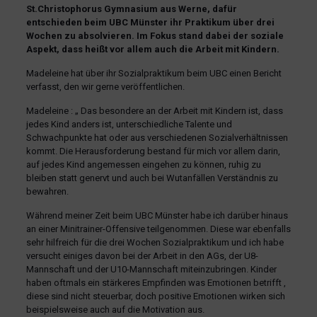
St.Christophorus Gymnasium aus Werne, dafür
entschieden beim UBC Münster ihr Praktikum über drei
Wochen zu absolvieren. Im Fokus stand dabei der soziale
Aspekt, dass heißt vor allem auch die Arbeit mit Kindern.
Madeleine hat über ihr Sozialpraktikum beim UBC einen Bericht
verfasst, den wir gerne veröffentlichen.
Madeleine : „ Das besondere an der Arbeit mit Kindern ist, dass
jedes Kind anders ist, unterschiedliche Talente und
Schwachpunkte hat oder aus verschiedenen Sozialverhältnissen
kommt. Die Herausforderung bestand für mich vor allem darin,
auf jedes Kind angemessen eingehen zu können, ruhig zu
bleiben statt genervt und auch bei Wutanfällen Verständnis zu
bewahren.
Während meiner Zeit beim UBC Münster habe ich darüber hinaus
an einer Minitrainer-Offensive teilgenommen. Diese war ebenfalls
sehr hilfreich für die drei Wochen Sozialpraktikum und ich habe
versucht einiges davon bei der Arbeit in den AGs, der U8-
Mannschaft und der U10-Mannschaft miteinzubringen. Kinder
haben oftmals ein stärkeres Empfinden was Emotionen betrifft ,
diese sind nicht steuerbar, doch positive Emotionen wirken sich
beispielsweise auch auf die Motivation aus.