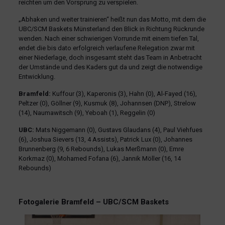
reichten um den Vorsprung zu verspielen.
„Abhaken und weiter trainieren“ heißt nun das Motto, mit dem die
UBC/SCM Baskets Münsterland den Blick in Richtung Rückrunde
wenden. Nach einer schwierigen Vorrunde mit einem tiefen Tal,
endet die bis dato erfolgreich verlaufene Relegation zwar mit
einer Niederlage, doch insgesamt steht das Team in Anbetracht
der Umstände und des Kaders gut da und zeigt die notwendige
Entwicklung.
Bramfeld:
Kuffour (3), Kaperonis (3), Hahn (0), Al-Fayed (16),
Peltzer (0), Göllner (9), Kusmuk (8), Johannsen (DNP), Strelow
(14), Naumawitsch (9), Yeboah (1), Reggelin (0)
UBC:
Mats Niggemann (0), Gustavs Glaudans (4), Paul Viehfues
(6), Joshua Sievers (13, 4 Assists), Patrick Lux (0), Johannes
Brunnenberg (9, 6 Rebounds), Lukas Merßmann (0), Emre
Korkmaz (0), Mohamed Fofana (6), Jannik Möller (16, 14
Rebounds)
Fotogalerie Bramfeld – UBC/SCM Baskets