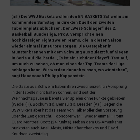
(mh)
Die WWU Baskets wollen den EN BASKETS Schwelm am
kommenden Samstag im direkten Duell den zweiten
Tabellenplatz abluchsen. Der „West-Schlager“ der 2.
Basketball Bundesliga, ProB, verspricht einen
hochklassigen Fight zweier Teams, die in dieser Saison
wieder einmal für Furore sorgen. Die Gastgeber in
Münster brennen mit dem Schwung aus zuletzt fünf Siegen
in Serie auf die Partie. „Es ist ein richtiger Playoff-Testlauf,
um auch zu sehen, ob man eines der Top-Teams der Liga
schlagen kann. Wir werden danach wissen, wo wir stehen“,
sagt Headcoach Philipp Kappenstein.
Die Gäste aus Schwelm haben ihren zwischenzeitlich Vorsprung
in der Tabelle nicht halten können, sind seit der
Weihnachtspause in bereits vier Spielen ohne Punkte geblieben
(Wedel (H), Bochum (H), Bernau (H), Dresden (A) ). Gegen die
BSW Sixers aber hat das Team von Falk Möller den Vorsprung
über die Zeit gebracht. Topscorer war – wieder einmal – Point
Guard Montreal Scott (24 Punkte). Neben dem US-Amerikaner
punkteten auch Anell Alexis, Nikita Khartchenkov und David
Knudsen zweistellig.