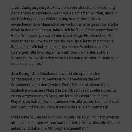
… zur Ausgangslage:
„Es wäre so ein bisschen die Krönung
der bisherigen Hinrunde, wenn wir es schaffen würden, uns für
die Niederlage nach Verlängerung in der Hinrunde zu
revanchieren. Die Mannschaften verbindet eine gesunde, starke
Rivalität aus den letzten Jahren. Ich hoffe auf eine ausverkaufte
Halle. Wir haben personell nun doch einige Problemchen. Wir
werden sehen, inwieweit das für das Spiel letztlich noch eine
Rolle spielt. Wir haben uns in den letzten Wochen deutlich
gesteigert, alle sind super heiß auf das Heimspiel, auf die
Revanche. Wir wollen den vierten Heimsieg im vierten Heimspiel
des neuen Jahres.“
Jan König:
„Die Zuschauer erwartet ein spannendes
Spitzenspiel. Uns ist bewusst: Wir spielen an diesem
Wochenende um den zweiten Platz, hätten mit einem Sieg
letztlich mindestens Platz 3 in der Abschluss-Tabelle sicher. Es
ist ein wegweisendes Spiel, um letztlich Heimrecht in den
Playoffs zu haben. Dafür trainieren wir alle extrem hart, sind sehr
motiviert und freuen uns auf eine volle Halle am Samstag!“
Stefan Weß:
„Die Möglichkeit, so ein Topspiel um Platz Zwei zu
absolvieren, haben wir uns hart erarbeitet. Wir wollen die Chance
nutzen und dabei die Atmosphäre genießen!“