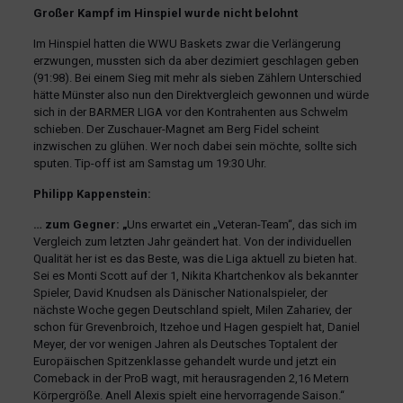
Großer Kampf im Hinspiel wurde nicht belohnt
Im Hinspiel hatten die WWU Baskets zwar die Verlängerung
erzwungen, mussten sich da aber dezimiert geschlagen geben
(91:98). Bei einem Sieg mit mehr als sieben Zählern Unterschied
hätte Münster also nun den Direktvergleich gewonnen und würde
sich in der BARMER LIGA vor den Kontrahenten aus Schwelm
schieben. Der Zuschauer-Magnet am Berg Fidel scheint
inzwischen zu glühen. Wer noch dabei sein möchte, sollte sich
sputen. Tip-off ist am Samstag um 19:30 Uhr.
Philipp Kappenstein:
… zum Gegner: „
Uns erwartet ein „Veteran-Team“, das sich im
Vergleich zum letzten Jahr geändert hat. Von der individuellen
Qualität her ist es das Beste, was die Liga aktuell zu bieten hat.
Sei es Monti Scott auf der 1, Nikita Khartchenkov als bekannter
Spieler, David Knudsen als Dänischer Nationalspieler, der
nächste Woche gegen Deutschland spielt, Milen Zahariev, der
schon für Grevenbroich, Itzehoe und Hagen gespielt hat, Daniel
Meyer, der vor wenigen Jahren als Deutsches Toptalent der
Europäischen Spitzenklasse gehandelt wurde und jetzt ein
Comeback in der ProB wagt, mit herausragenden 2,16 Metern
Körpergröße. Anell Alexis spielt eine hervorragende Saison.“