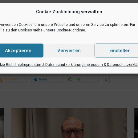
Cookie Zustimmung verwalten
verwenden Cookies, um unsere Website und unseren Service zu optimieren. Für
en Bezug zu den WWU Baskets und Münster herzustellen. Darüber hinaus
ils zu den Cookies siehe unsere Cookie-Richtlinie.
 der WWU Baskets im „eigenen“ Mittelkreis. Zusätzlich erhalten die Gewi
er WWU Baskets gepostet. Die beiden nächsten Gewinnerentwürfe des M
Akzeptieren
Verwerfen
Einstellen
r Halle Berg Fidel sichtbar sein.
ie-Richtlinie
Impressum & Datenschutzerklärung
Impressum & Datenschutzerklä
RSS-feed
teilen
teilen