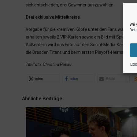
sich entschieden, drei Gewinner auszuwählen.
Drei exklusive Mittelkreise
Wir 
Vorgabe für die kreativen Köpfe unter den Fans war, ein
Deta
erhalten jeweils 2 VIP-Karten sowie ein Bild mit Spielern
Außerdem wird das Foto auf den Social-Media-Kanälen d
die Dresden Titans und beim ersten Playoff-Heimspiel in de
Cook
Titelfoto: Christina Pohler
teilen
teilen
E-Mail
Ähnliche Beiträge