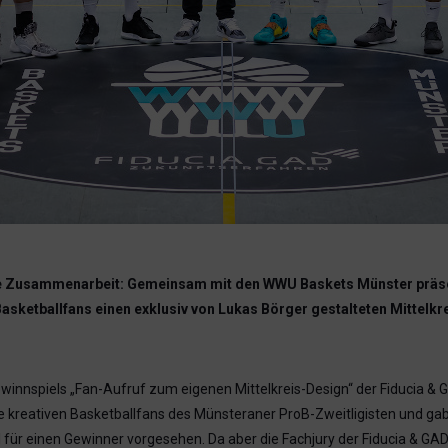
ende Zusammenarbeit: Gemeinsam mit den WWU Baskets Münster präse
tballfans einen exklusiv von Lukas Börger gestalteten Mittelkreis
winnspiels „Fan-Aufruf zum eigenen Mittelkreis-Design“ der Fiducia & 
le kreativen Basketballfans des Münsteraner ProB-Zweitligisten und gab 
l für einen Gewinner vorgesehen. Da aber die Fachjury der Fiducia & GAD