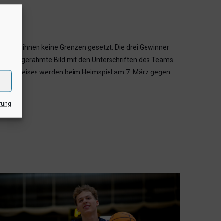
 waren ihnen keine Grenzen gesetzt. Die drei Gewinner
nner das gerahmte Bild mit den Unterschriften des Teams.
ittelkreises werden beim Heimspiel am 7. März gegen
rung