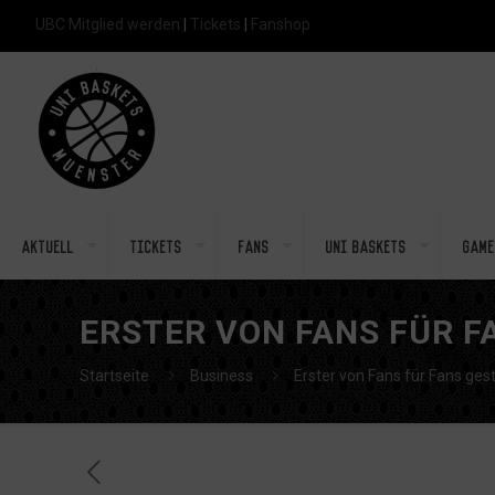
UBC Mitglied werden
|
Tickets
|
Fanshop
Aktuell
Tickets
Fans
Uni Baskets
Game
ERSTER VON FANS FÜR F
Startseite
Business
Erster von Fans für Fans gesta