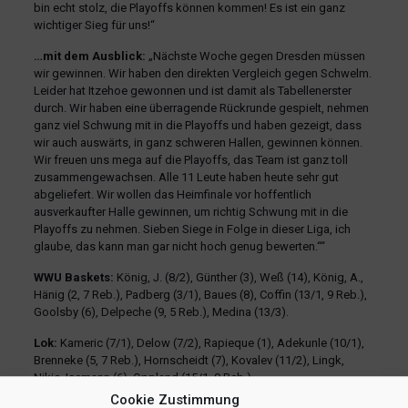
bin echt stolz, die Playoffs können kommen! Es ist ein ganz
wichtiger Sieg für uns!“
…mit dem Ausblick:
„Nächste Woche gegen Dresden müssen
wir gewinnen. Wir haben den direkten Vergleich gegen Schwelm.
Leider hat Itzehoe gewonnen und ist damit als Tabellenerster
durch. Wir haben eine überragende Rückrunde gespielt, nehmen
ganz viel Schwung mit in die Playoffs und haben gezeigt, dass
wir auch auswärts, in ganz schweren Hallen, gewinnen können.
Wir freuen uns mega auf die Playoffs, das Team ist ganz toll
zusammengewachsen. Alle 11 Leute haben heute sehr gut
abgeliefert. Wir wollen das Heimfinale vor hoffentlich
ausverkaufter Halle gewinnen, um richtig Schwung mit in die
Playoffs zu nehmen. Sieben Siege in Folge in dieser Liga, ich
glaube, das kann man gar nicht hoch genug bewerten.““
WWU Baskets:
König, J. (8/2), Günther (3), Weß (14), König, A.,
Hänig (2, 7 Reb.), Padberg (3/1), Baues (8), Coffin (13/1, 9 Reb.),
Goolsby (6), Delpeche (9, 5 Reb.), Medina (13/3).
Lok:
Kameric (7/1), Delow (7/2), Rapieque (1), Adekunle (10/1),
Brenneke (5, 7 Reb.), Hornscheidt (7), Kovalev (11/2), Lingk,
Nikic, Isemann (6), Oppland (15/1, 9 Reb.).
Cookie Zustimmung