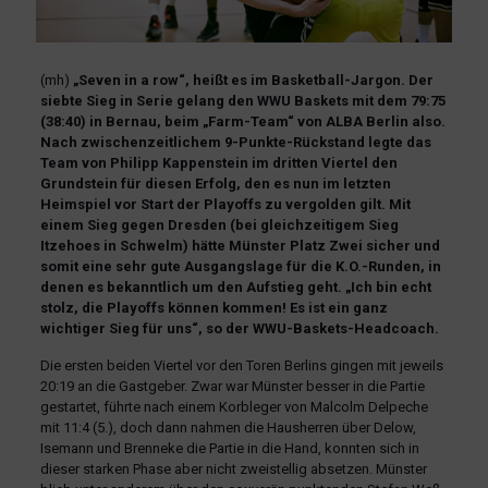
(mh)
„Seven in a row“, heißt es im Basketball-Jargon. Der
siebte Sieg in Serie gelang den WWU Baskets mit dem 79:75
(38:40) in Bernau, beim „Farm-Team“ von ALBA Berlin also.
Nach zwischenzeitlichem 9-Punkte-Rückstand legte das
Team von Philipp Kappenstein im dritten Viertel den
Grundstein für diesen Erfolg, den es nun im letzten
Heimspiel vor Start der Playoffs zu vergolden gilt. Mit
einem Sieg gegen Dresden (bei gleichzeitigem Sieg
Itzehoes in Schwelm) hätte Münster Platz Zwei sicher und
somit eine sehr gute Ausgangslage für die K.O.-Runden, in
denen es bekanntlich um den Aufstieg geht. „Ich bin echt
stolz, die Playoffs können kommen! Es ist ein ganz
wichtiger Sieg für uns“, so der WWU-Baskets-Headcoach.
Die ersten beiden Viertel vor den Toren Berlins gingen mit jeweils
20:19 an die Gastgeber. Zwar war Münster besser in die Partie
gestartet, führte nach einem Korbleger von Malcolm Delpeche
mit 11:4 (5.), doch dann nahmen die Hausherren über Delow,
Isemann und Brenneke die Partie in die Hand, konnten sich in
dieser starken Phase aber nicht zweistellig absetzen. Münster