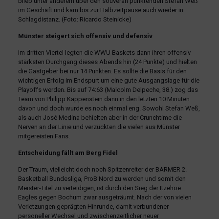
blieb unter anderem über den souverän punktenden Stefan Weß
im Geschäft und kam bis zur Halbzeitpause auch wieder in
Schlagdistanz. (Foto: Ricardo Steinicke)
Münster steigert sich offensiv und defensiv
Im dritten Viertel legten die WWU Baskets dann ihren offensiv
stärksten Durchgang dieses Abends hin (24 Punkte) und hielten
die Gastgeber bei nur 14 Punkten. Es sollte die Basis für den
wichtigen Erfolg im Endspurt um eine gute Ausgangslage für die
Playoffs werden. Bis auf 74:63 (Malcolm Delpeche, 38.) zog das
Team von Philipp Kappenstein dann in den letzten 10 Minuten
davon und doch wurde es noch einmal eng. Sowohl Stefan Weß,
als auch José Medina behielten aber in der Crunchtime die
Nerven an der Linie und verzückten die vielen aus Münster
mitgereisten Fans.
Entscheidung fällt am Berg Fidel
Der Traum, vielleicht doch noch Spitzenreiter der BARMER 2.
Basketball Bundesliga, ProB Nord zu werden und somit den
Meister-Titel zu verteidigen, ist durch den Sieg der Itzehoe
Eagles gegen Bochum zwar ausgeträumt. Nach der von vielen
Verletzungen geprägten Hinrunde, damit verbundener
personeller Wechsel und zwischenzeitlicher neuer