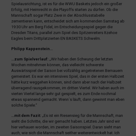
Spielausrichtung, ist es für die WWU Baskets jedoch ein großer
Erfolg, mit Heimrecht in die Playoffs starten zu dürfen. Ob die
Mannschaft sogar Platz Zwei in der Abschlusstabelle
zementieren kann, entscheidet sich am kommenden Samstag ab
19:30 Uhr am Berg Fidel, im Entscheidungsspiel gegen die
Dresden Titans, parallel zum Spiel des Spitzenreiters Itzehoe
Eagles beim Drittplatzierten EN BASKETS Schwelm.
Philipp Kappenstein…
…zum Spielverlauf:
„Wir haben den Schwung der letzten
Wochen mitnehmen können, das vielleicht schwerste
Auswärtsspiel der Saison bei vollzählig angetretenen Bernauern
gemeistert. Es war ein intensives Spiel, das in der ersten Halbzeit
hätte kurz weggehen können, sind dann aber nach der Halbzeit
überragend rausgekommen, im dritten Viertel. Wir haben auch im
vierten Viertel lange sehr gut gespielt, es zum Ende nochmal
etwas spannend gemacht. Wenn´s läuft, dann gewinnt man eben
solche Spiele.“
…mit dem Fazit:
„Es ist ein Riesensieg für die Mannschaft, man
sieht die Schritte, die wir gemacht haben. Letztes Jahr sind wir
hier verhauen worden, im zweiten Saisonspiel. Daran sieht man
auch, wie sich die Mannschaft seither weiterentwickelt hat. Ich