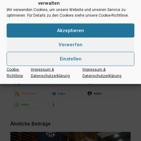
Die Spielstatistik wird vom
BALLSIDE Liveticker
präsentiert.
verwalten
Wir verwenden Cookies, um unsere Website und unseren Service zu
optimieren. Für Details zu den Cookies siehe unsere Cookie-Richtlinie.
Akzeptieren
Verwerfen
Einstellen
Cookie-
Impressum &
Impressum &
Richtlinie
Datenschutzerklärung
Datenschutzerklärung
teilen
teilen
E-Mail
RSS-feed
teilen
teilen
teilen
Ähnliche Beiträge