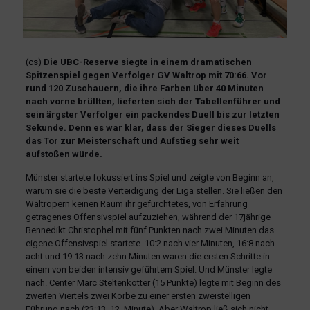
(cs)
Die UBC-Reserve siegte in einem dramatischen
Spitzenspiel gegen Verfolger GV Waltrop mit 70:66. Vor
rund 120 Zuschauern, die ihre Farben über 40 Minuten
nach vorne brüllten, lieferten sich der Tabellenführer und
sein ärgster Verfolger ein packendes Duell bis zur letzten
Sekunde. Denn es war klar, dass der Sieger dieses Duells
das Tor zur Meisterschaft und Aufstieg sehr weit
aufstoßen würde.
Münster startete fokussiert ins Spiel und zeigte von Beginn an,
warum sie die beste Verteidigung der Liga stellen. Sie ließen den
Waltropern keinen Raum ihr gefürchtetes, von Erfahrung
getragenes Offensivspiel aufzuziehen, während der 17jährige
Bennedikt Christophel mit fünf Punkten nach zwei Minuten das
eigene Offensivspiel startete. 10:2 nach vier Minuten, 16:8 nach
acht und 19:13 nach zehn Minuten waren die ersten Schritte in
einem von beiden intensiv geführtem Spiel. Und Münster legte
nach. Center Marc Steltenkötter (15 Punkte) legte mit Beginn des
zweiten Viertels zwei Körbe zu einer ersten zweistelligen
Führung nach (23:13, 12. Minute). Aber Waltrop ließ sich nicht