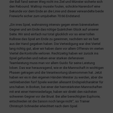
der Ball fand seinen Weg nicht ins Ziel und Münster sicherte sich
den Rebound. Waltrop musste foulen, schickte Narendorf eine
Sekunde vor dem Ende an die Linie und dieser verwandelte beide
Freiwürfe sicher zum umjubelten 70:66 Endstand.
„Ein irres Spiel, wahnsinnig intensiv gegen einen bärenstarken
Gegner und am Ende das nötige Quäntchen Glück auf unserer
Seite. Wir sind einfach nur total glücklich vor so einer tollen
Kullisse das Spiel am Ende zu gewinnen, nachdem wir es fast
aus der Hand gegeben haben. Die Verteidigung war drei Viertel
lang richtig gut, aber wir haben dann vor allem Offensiv im vierten
Viertel die Kontrolle verloren. Rechtzeitig haben wir zurück ins
Spiel gefunden und neben einer starken defensiven
Teamleistung muss man vor allem Guido für seine Leistung
loben. Das war herausragend, wie er die Mannschaft in wichtigen
Phasen getragen und die Verantwortung übernommen hat. Jetzt
haben wir es in den eigenen Händen Meister zu werden, aber die
verbleibenden fünf Spiele werden allesamt Endspielcharakter für
uns haben. In Borken, bei einer der heimstärksten Mannschaften
mit erst einer Heimniederlage, haben wir direkt den nächsten
schweren Gegner vor der Brust. Bei aller berechtigten Euphorie,
entschieden ist die Saison noch lange nicht“, so Trainer
Christoph Schneider erleichtert nach dem Spiel.