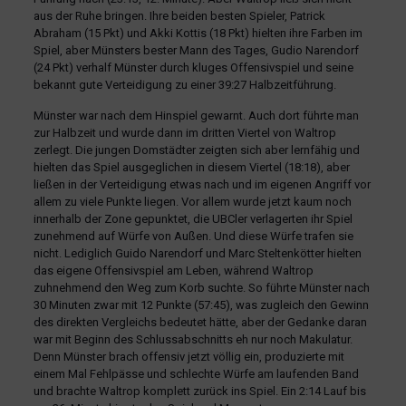
aus der Ruhe bringen. Ihre beiden besten Spieler, Patrick
Abraham (15 Pkt) und Akki Kottis (18 Pkt) hielten ihre Farben im
Spiel, aber Münsters bester Mann des Tages, Gudio Narendorf
(24 Pkt) verhalf Münster durch kluges Offensivspiel und seine
bekannt gute Verteidigung zu einer 39:27 Halbzeitführung.
Münster war nach dem Hinspiel gewarnt. Auch dort führte man
zur Halbzeit und wurde dann im dritten Viertel von Waltrop
zerlegt. Die jungen Domstädter zeigten sich aber lernfähig und
hielten das Spiel ausgeglichen in diesem Viertel (18:18), aber
ließen in der Verteidigung etwas nach und im eigenen Angriff vor
allem zu viele Punkte liegen. Vor allem wurde jetzt kaum noch
innerhalb der Zone gepunktet, die UBCler verlagerten ihr Spiel
zunehmend auf Würfe von Außen. Und diese Würfe trafen sie
nicht. Lediglich Guido Narendorf und Marc Steltenkötter hielten
das eigene Offensivspiel am Leben, während Waltrop
zuhnehmend den Weg zum Korb suchte. So führte Münster nach
30 Minuten zwar mit 12 Punkte (57:45), was zugleich den Gewinn
des direkten Vergleichs bedeutet hätte, aber der Gedanke daran
war mit Beginn des Schlussabschnitts eh nur noch Makulatur.
Denn Münster brach offensiv jetzt völlig ein, produzierte mit
einem Mal Fehlpässe und schlechte Würfe am laufenden Band
und brachte Waltrop komplett zurück ins Spiel. Ein 2:14 Lauf bis