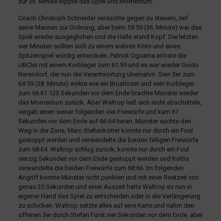
zur 36. Minute kippte das Spiel und Momentum.
Coach Christoph Schneider versuchte gegen zu steuern, rief
seine Mannen zur Ordnung, aber beim 59:59 (36. Minute) war das
Spiel wieder ausgeglichen und die Halle stand Kopf. Die letzten
vier Minuten sollten sich zu einem wahren Krimi und eines
Spitzenspiel würdig entwickeln. Patrick Oguama erlöste die
UBCler mit einem Korbleger zum 61:59 und es war wieder Guido
Narendorf, der nun die Verantwortung übernahm. Sein 3er zum
64:59 (38. Minute) wirkte wie ein Brustlöser und sein Korbleger
zum 66:61 123 Sekunden vor dem Ende brachte Münster wieder
das Momentum zurück. Aber Waltrop ließ sich nicht abschütteln,
vergab einen seiner folgenden vier Freiwürfe und kam 61
Sekunden vor dem Ende auf 66:64 heran. Münster suchte den
Weg in die Zone, Marc Steltenkötter konnte nur durch ein Foul
gestoppt werden und verwandelte die beiden fälligen Freiwürfe
zum 68:64. Waltrop schlug zurück, konnte nur durch ein Foul
vierzig Sekunden vor dem Ende gestoppt werden und Kottis
verwandelte die beiden Freiwürfe zum 68:66. Im folgenden
Angriff konnte Münster nicht punkten und mit einer Restzeit von
genau 25 Sekunden und einer Auszeit hatte Waltrop es nun in
eigener Hand das Spiel zu entscheiden oder in die Verlängerung
zu schicken. Waltrop setzte alles auf eine Karte und nahm den
offenen 3er durch Stefan Fürst vier Sekunden vor dem Ende, aber