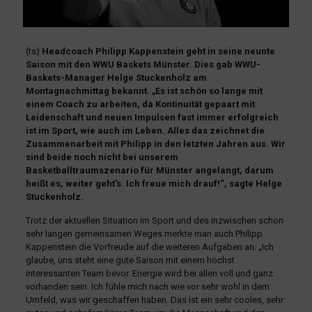
(ts)
Headcoach Philipp Kappenstein geht in seine neunte
Saison mit den WWU Baskets Münster. Dies gab WWU-
Baskets-Manager Helge Stuckenholz am
Montagnachmittag bekannt. „Es ist schön so lange mit
einem Coach zu arbeiten, da Kontinuität gepaart mit
Leidenschaft und neuen Impulsen fast immer erfolgreich
ist im Sport, wie auch im Leben. Alles das zeichnet die
Zusammenarbeit mit Philipp in den letzten Jahren aus. Wir
sind beide noch nicht bei unserem
Basketballtraumszenario für Münster angelangt, darum
heißt es, weiter geht’s. Ich freue mich drauf!“, sagte Helge
Stuckenholz.
Trotz der aktuellen Situation im Sport und des inzwischen schon
sehr langen gemeinsamen Weges merkte man auch Philipp
Kappenstein die Vorfreude auf die weiteren Aufgaben an: „Ich
glaube, uns steht eine gute Saison mit einem höchst
interessanten Team bevor. Energie wird bei allen voll und ganz
vorhanden sein. Ich fühle mich nach wie vor sehr wohl in dem
Umfeld, was wir geschaffen haben. Das ist ein sehr cooles, sehr