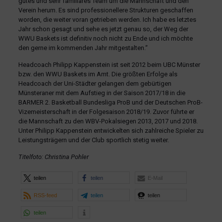
gutes und sehr familiäres Team um die Mannschaft und den
Verein herum. Es sind professionellere Strukturen geschaffen
worden, die weiter voran getrieben werden. Ich habe es letztes
Jahr schon gesagt und sehe es jetzt genau so, der Weg der
WWU Baskets ist definitiv noch nicht zu Ende und ich möchte
den gerne im kommenden Jahr mitgestalten.“
Headcoach Philipp Kappenstein ist seit 2012 beim UBC Münster
bzw. den WWU Baskets im Amt. Die größten Erfolge als
Headcoach der Uni-Städter gelangen dem gebürtigen
Münsteraner mit dem Aufstieg in der Saison 2017/18 in die
BARMER 2. Basketball Bundesliga ProB und der Deutschen ProB-
Vizemeisterschaft in der Folgesaison 2018/19. Zuvor führte er
die Mannschaft zu den WBV-Pokalsiegen 2013, 2017 und 2018.
Unter Philipp Kappenstein entwickelten sich zahlreiche Spieler zu
Leistungsträgern und der Club sportlich stetig weiter.
Titelfoto: Christina Pohler
teilen
teilen
E-Mail
RSS-feed
teilen
teilen
teilen