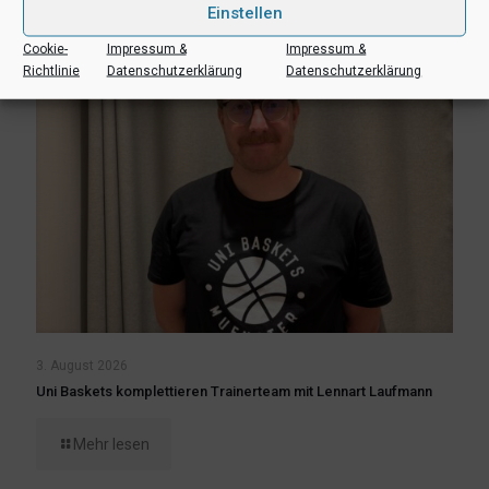
Einstellen
Cookie-
Impressum &
Impressum &
Richtlinie
Datenschutzerklärung
Datenschutzerklärung
3. August 2026
Uni Baskets komplettieren Trainerteam mit Lennart Laufmann
Mehr lesen