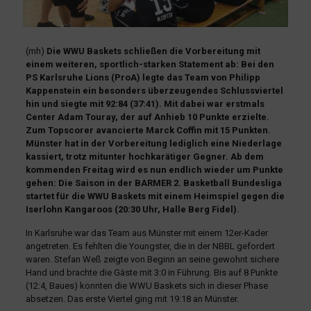
(mh)
Die WWU Baskets schließen die Vorbereitung mit
einem weiteren, sportlich-starken Statement ab:
Bei den
PS Karlsruhe Lions (ProA) legte das Team von Philipp
Kappenstein ein besonders überzeugendes Schlussviertel
hin und siegte mit 92:84 (37:41). Mit dabei war erstmals
Center Adam Touray, der auf Anhieb 10 Punkte erzielte.
Zum Topscorer avancierte Marck Coffin mit 15 Punkten.
Münster hat in der Vorbereitung lediglich eine Niederlage
kassiert, trotz mitunter hochkarätiger Gegner. Ab dem
kommenden Freitag wird es nun endlich wieder um Punkte
gehen: Die Saison in der BARMER 2. Basketball Bundesliga
startet für die WWU Baskets mit einem Heimspiel gegen die
Iserlohn Kangaroos (20:30 Uhr, Halle Berg Fidel).
In Karlsruhe war das Team aus Münster mit einem 12er-Kader
angetreten. Es fehlten die Youngster, die in der NBBL gefordert
waren. Stefan Weß zeigte von Beginn an seine gewohnt sichere
Hand und brachte die Gäste mit 3:0 in Führung. Bis auf 8 Punkte
(12:4, Baues) konnten die WWU Baskets sich in dieser Phase
absetzen. Das erste Viertel ging mit 19:18 an Münster.