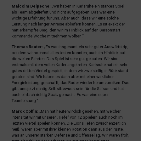
Malcolm Delpeche:
„Wir haben in Karlsruhe ein starkes Spiel
als Team abgeliefert und nicht aufgegeben. Das war eine
wichtige Erfahrung für uns. Aber auch, dass wir eine solche
Leistung nach langer Anreise abliefern können. Es ist exakt der
hart erkämpfte Sieg, den wir im Hinblick auf den Saisonstart
kommende Woche mitnehmen wollten.“
Thomas Reuter:
„Es war insgesamt ein sehr guter Auswärtstrip,
bei dem wir nochmal alles testen konnten, auch im Hinblick auf
die weiten Fahrten. Das Spiel ist sehr gut gelaufen. Wir sind
erstmals mit dem vollen Kader angetreten. Karlsruhe hat ein sehr
gutes drittes Viertel gespielt, in dem wir zweistellig in Rückstand
geraten sind. Wir haben es dann aber mit einer wirklichen
Energieleistung geschafft, das Ruder wieder herumzureißen. Das
gibt uns jetzt richtig Selbstbewusstsein für die Saison und hat
auch einfach richtig Spaß gemacht. Es war eine super
Teamleistung.“
Marck Coffin:
„Man hat heute wirklich gesehen, mit welcher
Intensität wir mit unserer „Tiefe“ von 12 Spielern auch noch im
letzten Viertel spielen können. Die Lions liefen zwischenzeitlich
heiß, waren aber mit ihrer kleinen Rotation dann aus der Puste,
was an unserer starken Defense und Offense lag. Wir waren froh,