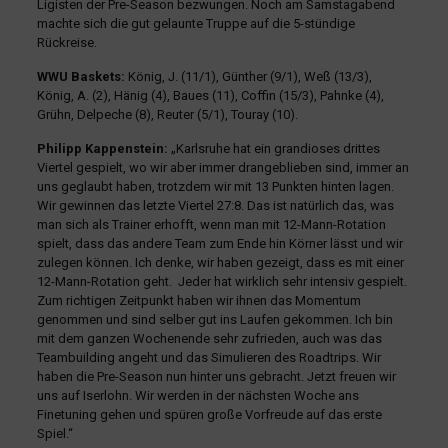
Ligisten der Pre-Season bezwungen. Noch am Samstagabend
machte sich die gut gelaunte Truppe auf die 5-stündige
Rückreise.
WWU Baskets:
König, J. (11/1), Günther (9/1), Weß (13/3),
König, A. (2), Hänig (4), Baues (11), Coffin (15/3), Pahnke (4),
Grühn, Delpeche (8), Reuter (5/1), Touray (10).
Philipp Kappenstein:
„Karlsruhe hat ein grandioses drittes
Viertel gespielt, wo wir aber immer drangeblieben sind, immer an
uns geglaubt haben, trotzdem wir mit 13 Punkten hinten lagen.
Wir gewinnen das letzte Viertel 27:8. Das ist natürlich das, was
man sich als Trainer erhofft, wenn man mit 12-Mann-Rotation
spielt, dass das andere Team zum Ende hin Körner lässt und wir
zulegen können. Ich denke, wir haben gezeigt, dass es mit einer
12-Mann-Rotation geht. Jeder hat wirklich sehr intensiv gespielt.
Zum richtigen Zeitpunkt haben wir ihnen das Momentum
genommen und sind selber gut ins Laufen gekommen. Ich bin
mit dem ganzen Wochenende sehr zufrieden, auch was das
Teambuilding angeht und das Simulieren des Roadtrips. Wir
haben die Pre-Season nun hinter uns gebracht. Jetzt freuen wir
uns auf Iserlohn. Wir werden in der nächsten Woche ans
Finetuning gehen und spüren große Vorfreude auf das erste
Spiel.“