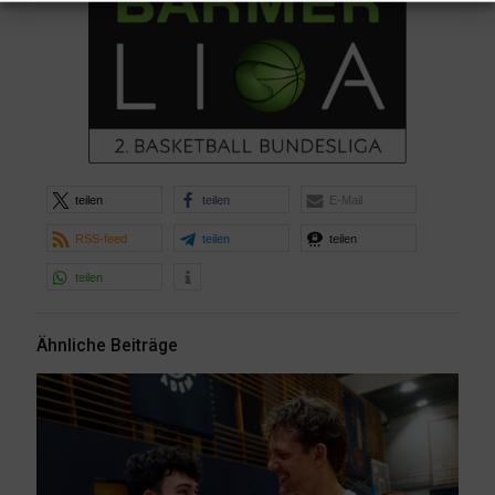
teilen
teilen
E-Mail
RSS-feed
teilen
teilen
teilen
Ähnliche Beiträge