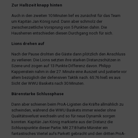
Zur Halbzeit knapp hinten
Auch in den zweiten 10 Minuten lief es zunächst für das Team
um Kapitän Jan König rund. Dann aber schmolz der
zwischenzeitliche Vorsprung von 5 Punkten dahin. Die
Hausherren entschieden diesen Durchgang noch für sich.
Lions drehen auf
Nach der Pause drohten die Gäste dann plötzlich den Anschluss
zu verlieren: Die Lions setzten ihre starken Distanzschützen in
Szene und zogen auf 13 Punkte Differenz davon. Philipp
Kappenstein nahm in der 27. Minute eine Auszeit und justierte vor
allem bezüglich der defensiven Taktik nach. 65:76 hieß es aus
Sicht der WWU Baskets nach 30 Minuten.
Bärenstarke Schlussphase
Dann aber schienen beim ProA-Ligisten die Kräfte allmählich zu
schwinden, während die WWU Baskets immer wieder ohne
Qualitätsverlust wechseln und so für neue Dynamik sorgen
konnten. Kapitän Jan König markierte aus der Distanz die
Schlusspunkte dieser Partie. Mit 27:8 hatte Münster ein
fantastisches Viertel aufs Parkett gebracht und den dritten ProA-