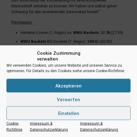
zum Abschluss der Vorbereitung mit einer kompletten
Mannschaft antreten zu können. Wir haben uns selbst guten
Schwung für den anstehenden Saisonstart kreiert.“
Pre-Season:
Hertener Löwen (1. Regio) vs.
WWU Baskets
: 52:
76
(27:39)
WWU Baskets
BG Dorsten (1. Regio):
109
:82 (60:50)
WWU Baskets
TuS 59 Hammstars (1. Regio):
108
:56 (57:27)
Cookie Zustimmung
verwalten
EN Baskets Schwelm (ProB) vs.
WWU Baskets
: 56:
80
(34:48)
Wir verwenden Cookies, um unsere Website und unseren Service zu
optimieren. Für Details zu den Cookies siehe unsere Cookie-Richtlinie.
Rheinstars Köln (ProB) vs.
WWU Baskets
: 58:
72
(28:32)
WWU Baskets
Phoenix Hagen (ProA):
80
:77 (43:43)
Akzeptieren
WWU Baskets
Uni Baskets Paderborn (ProA):
79
:75 (47:32)
Verwerfen
WWU Baskets
Dresden Titans (ProB):
72
:77 (37:45)
PS Karlsruhe Lions (ProA) vs.
WWU Baskets
: 84:
92
(41:37)
Einstellen
Foto: Marco Lenz
Cookie-
Impressum &
Impressum &
Richtlinie
Datenschutzerklärung
Datenschutzerklärung