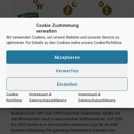
Cookie Zustimmung
verwalten
Wir verwenden Cookies, um unsere Website und unseren Service zu
optimieren. Für Details zu den Cookies siehe unsere Cookie-Richtlinie.
Akzeptieren
Adventskalender @wwubaskets in Instagram
Verwerfen
Live-Stream und Instagram
Einstellen
Auch diese Liga-Partie müssen die WWU Baskets ohne
Zuschauer in der Halle Berg Fidel bestreiten. Dafür schnüren die
Cookie-
Impressum &
Impressum &
Münsteraner aber Alternativpakete für Fans und Sponsoren.
Richtlinie
Datenschutzerklärung
Datenschutzerklärung
Hochkarätiger Gast am Mikrofon im Livestream ist der frühere
Bundesligaspieler Götz Rohdewald. Er wurde mit den Telekom
Baskets Bonn 1997 und 1999 Deutscher Vizemeister, spielte mit
den Rheinländern auch in europäischen Wettbewerben. Von 2002
bis 2005 spielte er in der höchsten deutschen Liga für die EWE
Baskets Oldenburg. Der gebürtige Münsteraner trainierte von