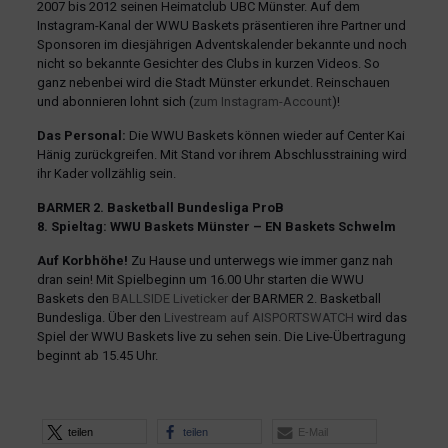
2007 bis 2012 seinen Heimatclub UBC Münster. Auf dem
Instagram-Kanal der WWU Baskets präsentieren ihre Partner und
Sponsoren im diesjährigen Adventskalender bekannte und noch
nicht so bekannte Gesichter des Clubs in kurzen Videos. So
ganz nebenbei wird die Stadt Münster erkundet. Reinschauen
und abonnieren lohnt sich (
zum Instagram-Account
)!
Das Personal:
Die WWU Baskets können wieder auf Center Kai
Hänig zurückgreifen. Mit Stand vor ihrem Abschlusstraining wird
ihr Kader vollzählig sein.
BARMER 2. Basketball Bundesliga ProB
8. Spieltag: WWU Baskets Münster – EN Baskets Schwelm
Auf Korbhöhe!
Zu Hause und unterwegs wie immer ganz nah
dran sein! Mit Spielbeginn um 16.00 Uhr starten die WWU
Baskets den
BALLSIDE Liveticker
der BARMER 2. Basketball
Bundesliga. Über den
Livestream auf AISPORTSWATCH
wird das
Spiel der WWU Baskets live zu sehen sein. Die Live-Übertragung
beginnt ab 15.45 Uhr.
teilen
teilen
E-Mail