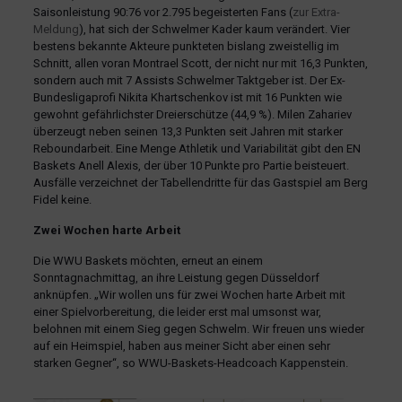
Saisonleistung 90:76 vor 2.795 begeisterten Fans (
zur Extra-
Meldung
), hat sich der Schwelmer Kader kaum verändert. Vier
bestens bekannte Akteure punkteten bislang zweistellig im
Schnitt, allen voran Montrael Scott, der nicht nur mit 16,3 Punkten,
sondern auch mit 7 Assists Schwelmer Taktgeber ist. Der Ex-
Bundesligaprofi Nikita Khartschenkov ist mit 16 Punkten wie
gewohnt gefährlichster Dreierschütze (44,9 %). Milen Zahariev
überzeugt neben seinen 13,3 Punkten seit Jahren mit starker
Reboundarbeit. Eine Menge Athletik und Variabilität gibt den EN
Baskets Anell Alexis, der über 10 Punkte pro Partie beisteuert.
Ausfälle verzeichnet der Tabellendritte für das Gastspiel am Berg
Fidel keine.
Zwei Wochen harte Arbeit
Die WWU Baskets möchten, erneut an einem
Sonntagnachmittag, an ihre Leistung gegen Düsseldorf
anknüpfen. „Wir wollen uns für zwei Wochen harte Arbeit mit
einer Spielvorbereitung, die leider erst mal umsonst war,
belohnen mit einem Sieg gegen Schwelm. Wir freuen uns wieder
auf ein Heimspiel, haben aus meiner Sicht aber einen sehr
starken Gegner“, so WWU-Baskets-Headcoach Kappenstein.