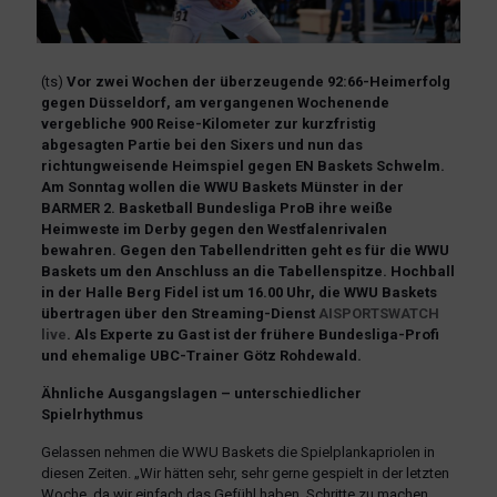
(ts)
Vor zwei Wochen der überzeugende 92:66-Heimerfolg
gegen Düsseldorf, am vergangenen Wochenende
vergebliche 900 Reise-Kilometer zur kurzfristig
abgesagten Partie bei den Sixers und nun das
richtungweisende Heimspiel gegen EN Baskets Schwelm.
Am Sonntag wollen die WWU Baskets Münster in der
BARMER 2. Basketball Bundesliga ProB ihre weiße
Heimweste im Derby gegen den Westfalenrivalen
bewahren. Gegen den Tabellendritten geht es für die WWU
Baskets um den Anschluss an die Tabellenspitze. Hochball
in der Halle Berg Fidel ist um 16.00 Uhr, die WWU Baskets
übertragen über den Streaming-Dienst
AISPORTSWATCH
live
. Als Experte zu Gast ist der frühere Bundesliga-Profi
und ehemalige UBC-Trainer Götz Rohdewald.
Ähnliche Ausgangslagen – unterschiedlicher
Spielrhythmus
Gelassen nehmen die WWU Baskets die Spielplankapriolen in
diesen Zeiten. „Wir hätten sehr, sehr gerne gespielt in der letzten
Woche, da wir einfach das Gefühl haben, Schritte zu machen,