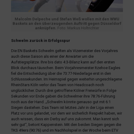
Malcolm Delpeche und Stefan Weß wollen mit den WWU
Baskets an den überzeugenden Auftritt gegen Düsseldorf
anknüpfen.
Foto: Markus Holtrichter
Schwelm zurück in Erfolgsspur
Die EN Baskets Schwelm gelten als Vizemeister des Vorjahres
auch diese Saison als einer der Anwärter um die
Aufstiegsplätze. Ihre bis dato 4:3-Bilanz kann auf den ersten
Blick durchaus täuschen. Beim Vorjahresmeister Itzehoe Eagles
fiel die Entscheidung über die 73:77-Niederlage erst in den
Schlusssekunden. Im Heimspiel gegen weiterhin ungeschlagene
RheinStars Köln verlor das Team von Headcoach noch
unglücklicher. Durch drei getroffene Kölner Freiwürfe in Folge
Sekunden vor Ende gaben die Schwelmer ihre 78:76-Führung
noch aus der Hand. „Schwelm könnte genauso gut mit 6:1
Siegen dastehen. Das Team ist letztes Jahr in der Liga einen
Platz vor uns gelandet, vor dem wir sicherlich Respekt haben, wir
auch wissen, dass ein Derby auf uns zukommt. Man kennt sich
sehr gut“, betont Kappenstein. Mit den beiden Siegen gegen die
TKS 49ers (90:76) und im Nachholspiel in der Woche beim ETV