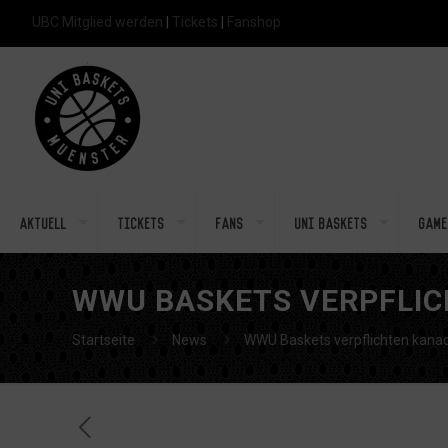
UBC Mitglied werden
|
Tickets
|
Fanshop
Aktuell
Tickets
Fans
Uni Baskets
Game
WWU BASKETS VERPFLIC
Startseite
News
WWU Baskets verpflichten kana