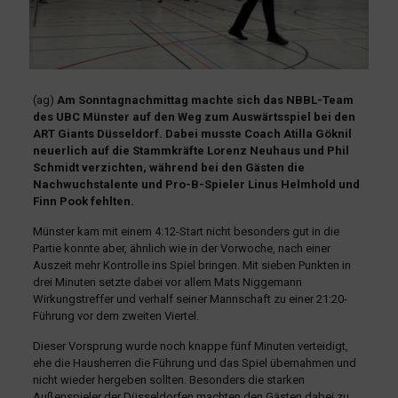
(ag)
Am Sonntagnachmittag machte sich das NBBL-Team
des UBC Münster auf den Weg zum Auswärtsspiel bei den
ART Giants Düsseldorf. Dabei musste Coach Atilla Göknil
neuerlich auf die Stammkräfte Lorenz Neuhaus und Phil
Schmidt verzichten, während bei den Gästen die
Nachwuchstalente und Pro-B-Spieler Linus Helmhold und
Finn Pook fehlten.
Münster kam mit einem 4:12-Start nicht besonders gut in die
Partie konnte aber, ähnlich wie in der Vorwoche, nach einer
Auszeit mehr Kontrolle ins Spiel bringen. Mit sieben Punkten in
drei Minuten setzte dabei vor allem Mats Niggemann
Wirkungstreffer und verhalf seiner Mannschaft zu einer 21:20-
Führung vor dem zweiten Viertel.
Dieser Vorsprung wurde noch knappe fünf Minuten verteidigt,
ehe die Hausherren die Führung und das Spiel übernahmen und
nicht wieder hergeben sollten. Besonders die starken
Außenspieler der Düsseldorfen machten den Gästen dabei zu