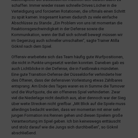
schaffen. Immer wieder rissen schnelle Drives Löcher in die
Verteidigung und forcierten Rotationen, die oftmals einen Schritt
zu spät kamen. Insgesamt kamen dadurch zu viele einfache
Abschlüsse zu Stande. „Ein Problem von uns ist momentan die
Reaktionsgeschwindigkeit in der Defense sowie die
Kommunikation, wenn der Ball sich schnell bewegt müssen wir
im Gegenzug auch schneller umschalten“, sagte Trainer Atilla
Göknil nach dem Spiel.
Offensiv erarbeitete sich das Team häufig gute Wurfpositionen,
die nicht in Punkte umgesetzt werden konnten. Daneben gab es
auch Lichtblicke in der Defense, die in Fastbreaks mündeten.
Eine gute Transition-Defense der Düsseldorfer verhinderte hier
des Öfteren, dass der defensiven Vorleistung etwas Zählbares
entsprang. Am Ende des Tages waren es in Summe die Turnover
und die Wurfquote, die ein offeneres Spiel verhinderten. Zwar
viel die Niederlage nicht deutlich aus, aber dennoch war der Sieg
über weite Strecken nicht greifbar. „Mit Blick auf die Spiele muss
allerdings bedacht werden, dass wir momentan mit einer sehr
jungen Formation ins Rennen gehen und diesen Spielern große
Verantwortung im Spiel geben. Ich bin keineswegs enttäuscht
und stolz darauf wie die Jungs sich durchbeißen“, so Göknil
abschließend.