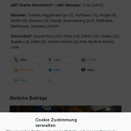
ART Giants Düsseldorf – UBC Münster
71:62 (44:32)
Münster:
Sievers, Niggemann (je 12), Viefhues (11), Krüger (9),
Möller (6), Glavovic (4), Kayrak, Brunnenberg (je 3), Wallrafen,
Merßmann, Glaudans, Ehrich
Düsseldorf:
Gasset-Ruiz (23), Olma (14), Dahm (13), Vasiliu (12),
Ikejiaku (4), Dellis (3), Schirin-Sokhan (2), Kati, Budimir, Kanbir,
Uner
teilen
teilen
E-Mail
RSS-feed
teilen
teilen
teilen
Ähnliche Beiträge
Cookie Zustimmung
verwalten