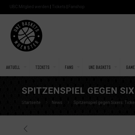
UBC Mitglied werden
|
Tickets
|
Fanshop
Aktuell
Tickets
Fans
Uni Baskets
Game
SPITZENSPIEL GEGEN SIX
Startseite
News
Spitzenspiel gegen Sixers: Ticket