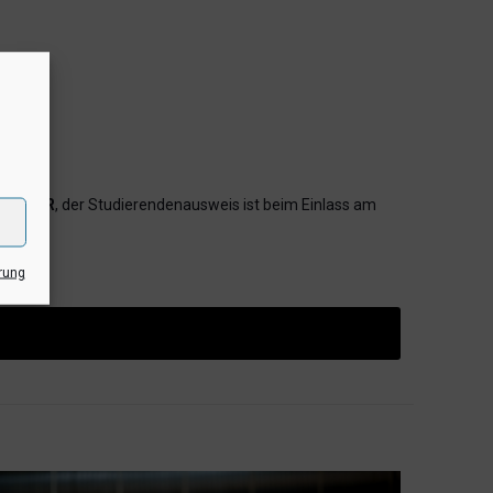
KULTUR
, der Studierendenausweis ist beim Einlass am
rung