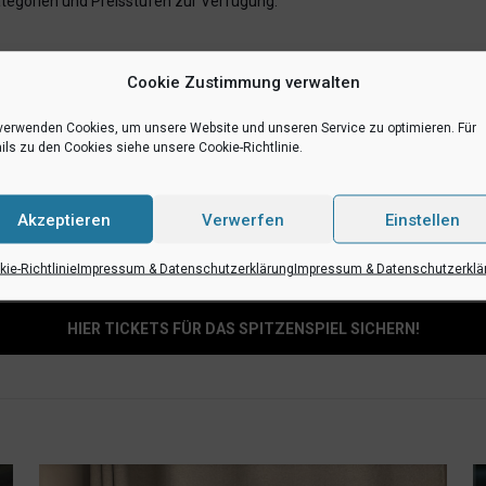
Kategorien und Preisstufen zur Verfügung.
Cookie Zustimmung verwalten
verwenden Cookies, um unsere Website und unseren Service zu optimieren. Für
ils zu den Cookies siehe unsere Cookie-Richtlinie.
über das Kultursemester-Kontingent erhältlich. Freigabe-Code ist
WWU
Akzeptieren
Verwerfen
Einstellen
ie-Richtlinie
Impressum & Datenschutzerklärung
Impressum & Datenschutzerklä
HIER TICKETS FÜR DAS SPITZENSPIEL SICHERN!