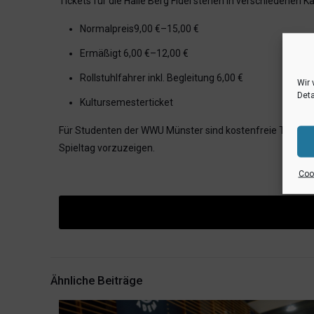
Tickets für die Halle Berg Fidel stehen in verschiedenen 
Normalpreis9,00 €–15,00 €
Ermäßigt 6,00 €–12,00 €
Rollstuhlfahrer inkl. Begleitung 6,00 €
Wir 
Deta
Kultursemesterticket
Für Studenten der WWU Münster sind kostenfreie Tickets 
Spieltag vorzuzeigen.
Cook
Ähnliche Beiträge