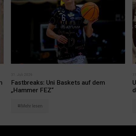
31. Juli 2026
31
m
Fastbreaks: Uni Baskets auf dem
U
„Hammer FEZ“
d
Mehr lesen