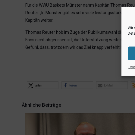
Für die WWU Baskets Münster nahm Kapitän Thomas Reuter 
Reuter. „In Münster gibt es sehr viele leistungsstarke un
Kapitän weiter.
Wir 
Thomas Reuter hob im Zuge der Publikumswahl die Bezieh
Deta
Fans nicht abgerissen ist, die Unterstützung weiterhin z
Gefühl, dass, trotzdem wir das Ziel knapp verfehlt haben
Cook
teilen
teilen
E-Mail
Ähnliche Beiträge