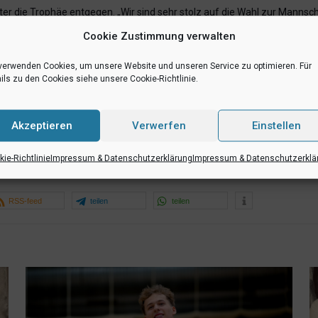
die Trophäe entgegen. „Wir sind sehr stolz auf die Wahl zur Mannschaf
d gute Teams. Da ist das wirklich etwas besonderes, zum Team des Jahre
Cookie Zustimmung verwalten
verwenden Cookies, um unsere Website und unseren Service zu optimieren. Für
ung des Teams zu den Fans hervor: „Auch fand ich schön, dass gerade 
ils zu den Cookies siehe unsere Cookie-Richtlinie.
u fühlen war. Ob am Livestream oder mit den wenigen Fans, die zu den S
, die Fans uns mit der Wahl zur Mannschaft des Jahres den Rücken gestä
Akzeptieren
Verwerfen
Einstellen
ie-Richtlinie
Impressum & Datenschutzerklärung
Impressum & Datenschutzerklä
RSS-feed
teilen
teilen