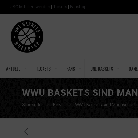
UBC Mitglied werden
|
Tickets
|
Fanshop
Aktuell
Tickets
Fans
Uni Baskets
Game
WWU BASKETS SIND MAN
Startseite
News
WWU Baskets sind Mannschaft 