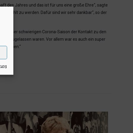
t des Jahres und das ist für uns eine große Ehre“, sagte
s gewählt zu werden. Dafür sind wir sehr dankbar“, so der
in dieser schwierigen Corona-Saison der Kontakt zu den
pielen zugelassen waren. Vor allem war es auch ein super
rkt haben.“
rung