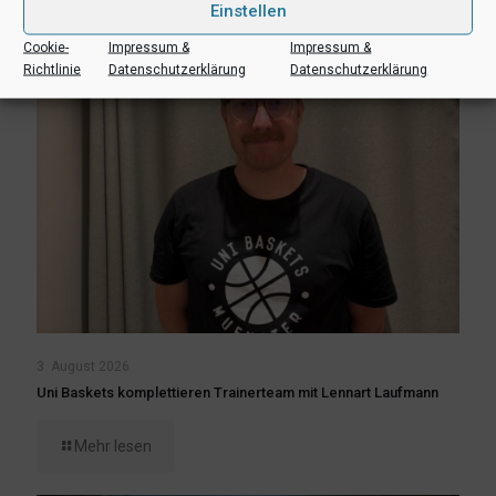
Einstellen
Cookie-
Impressum &
Impressum &
Richtlinie
Datenschutzerklärung
Datenschutzerklärung
3. August 2026
Uni Baskets komplettieren Trainerteam mit Lennart Laufmann
Mehr lesen