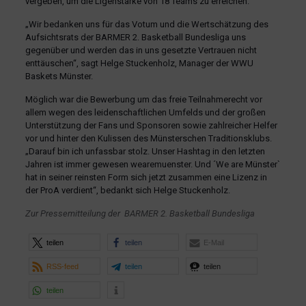
vergeben, um die Ligenstärke von 18 Teams zu erreichen.
„Wir bedanken uns für das Votum und die Wertschätzung des
Aufsichtsrats der BARMER 2. Basketball Bundesliga uns
gegenüber und werden das in uns gesetzte Vertrauen nicht
enttäuschen“, sagt Helge Stuckenholz, Manager der WWU
Baskets Münster.
Möglich war die Bewerbung um das freie Teilnahmerecht vor
allem wegen des leidenschaftlichen Umfelds und der großen
Unterstützung der Fans und Sponsoren sowie zahlreicher Helfer
vor und hinter den Kulissen des Münsterschen Traditionsklubs.
„Darauf bin ich unfassbar stolz. Unser Hashtag in den letzten
Jahren ist immer gewesen wearemuenster. Und ´We are Münster`
hat in seiner reinsten Form sich jetzt zusammen eine Lizenz in
der ProA verdient“, bedankt sich Helge Stuckenholz.
Zur Pressemitteilung der BARMER 2. Basketball Bundesliga
teilen
teilen
E-Mail
RSS-feed
teilen
teilen
teilen