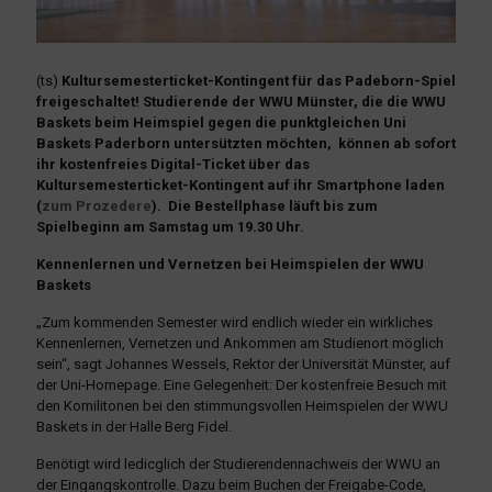
(ts)
Kultursemesterticket-Kontingent für das Padeborn-Spiel
freigeschaltet! Studierende der WWU Münster, die die WWU
Baskets beim Heimspiel gegen die punktgleichen Uni
Baskets Paderborn untersützten möchten, können ab sofort
ihr kostenfreies Digital-Ticket über das
Kultursemesterticket-Kontingent auf ihr Smartphone laden
(
zum Prozedere
). Die Bestellphase läuft bis zum
Spielbeginn am Samstag um 19.30 Uhr.
Kennenlernen und Vernetzen bei Heimspielen der WWU
Baskets
„Zum kommenden Semester wird endlich wieder ein wirkliches
Kennenlernen, Vernetzen und Ankommen am Studienort möglich
sein“, sagt Johannes Wessels, Rektor der Universität Münster, auf
der Uni-Homepage. Eine Gelegenheit: Der kostenfreie Besuch mit
den Komilitonen bei den stimmungsvollen Heimspielen der WWU
Baskets in der Halle Berg Fidel.
Benötigt wird ledicglich der Studierendennachweis der WWU an
der Eingangskontrolle. Dazu beim Buchen der Freigabe-Code,