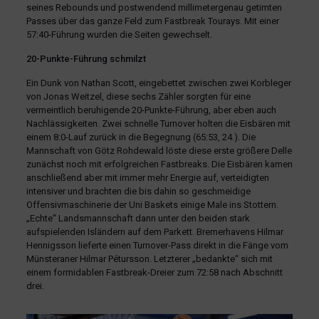
seines Rebounds und postwendend millimetergenau getimten
Passes über das ganze Feld zum Fastbreak Tourays. Mit einer
57:40-Führung wurden die Seiten gewechselt.
20-Punkte-Führung schmilzt
Ein Dunk von Nathan Scott, eingebettet zwischen zwei Korbleger
von Jonas Weitzel, diese sechs Zähler sorgten für eine
vermeintlich beruhigende 20-Punkte-Führung, aber eben auch
Nachlässigkeiten. Zwei schnelle Turnover holten die Eisbären mit
einem 8:0-Lauf zurück in die Begegnung (65:53, 24.). Die
Mannschaft von Götz Rohdewald löste diese erste größere Delle
zunächst noch mit erfolgreichen Fastbreaks. Die Eisbären kamen
anschließend aber mit immer mehr Energie auf, verteidigten
intensiver und brachten die bis dahin so geschmeidige
Offensivmaschinerie der Uni Baskets einige Male ins Stottern.
„Echte“ Landsmannschaft dann unter den beiden stark
aufspielenden Isländern auf dem Parkett. Bremerhavens Hilmar
Hennigsson lieferte einen Turnover-Pass direkt in die Fänge vom
Münsteraner Hilmar Pétursson. Letzterer „bedankte“ sich mit
einem formidablen Fastbreak-Dreier zum 72:58 nach Abschnitt
drei.