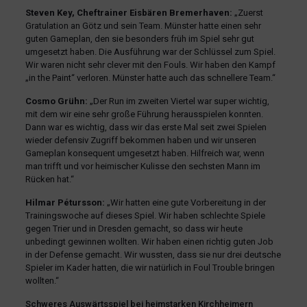
Steven Key, Cheftrainer Eisbären Bremerhaven:
„Zuerst
Gratulation an Götz und sein Team. Münster hatte einen sehr
guten Gameplan, den sie besonders früh im Spiel sehr gut
umgesetzt haben. Die Ausführung war der Schlüssel zum Spiel.
Wir waren nicht sehr clever mit den Fouls. Wir haben den Kampf
„in the Paint“ verloren. Münster hatte auch das schnellere Team.“
Cosmo Grühn:
„Der Run im zweiten Viertel war super wichtig,
mit dem wir eine sehr große Führung herausspielen konnten.
Dann war es wichtig, dass wir das erste Mal seit zwei Spielen
wieder defensiv Zugriff bekommen haben und wir unseren
Gameplan konsequent umgesetzt haben. Hilfreich war, wenn
man trifft und vor heimischer Kulisse den sechsten Mann im
Rücken hat.“
Hilmar Pétursson:
„Wir hatten eine gute Vorbereitung in der
Trainingswoche auf dieses Spiel. Wir haben schlechte Spiele
gegen Trier und in Dresden gemacht, so dass wir heute
unbedingt gewinnen wollten. Wir haben einen richtig guten Job
in der Defense gemacht. Wir wussten, dass sie nur drei deutsche
Spieler im Kader hatten, die wir natürlich in Foul Trouble bringen
wollten.“
Schweres Auswärtsspiel bei heimstarken Kirchheimern