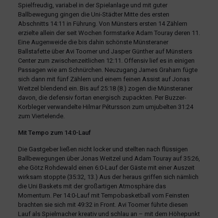
Spielfreudig, variabel in der Spielanlage und mit guter
Ballbewegung gingen die Uni-Städter Mitte des ersten
Abschnitts 14:11 in Führung. Von Münsters ersten 14 Zählern
erzielte allein der seit Wochen formstarke Adam Touray deren 11.
Eine Augenweide die bis dahin schönste Münsteraner
Ballstafette über Avi Toomer und Jasper Günther auf Münsters
Center zum zwischenzeitlichen 12:11. Offensiv lief es in einigen
Passagen wie am Schnürchen. Neuzugang James Graham fügte
sich dann mit fünf Zählern und einem feinen Assist auf Jonas
Weitzel blendend ein. Bis auf 25:18 (8.) zogen die Münsteraner
davon, die defensiv fortan energisch zupackten. Per Buzzer-
Korbleger verwandelte Hilmar Pétursson zum umjubelten 31:24
zum Viertelende.
Mit Tempo zum 14:0-Lauf
Die Gastgeber ließen nicht locker und stellten nach flüssigen
Ballbewegungen über Jonas Weitzel und Adam Touray auf 35:26,
ehe Götz Rohdewald einen 6:0-Lauf der Gäste mit einer Auszeit
wirksam stoppte (35:32, 13.) Aus der heraus griffen sich nämlich
die Uni Baskets mit der großartigen Atmosphäre das
Momentum. Per 14:0-Lauf mit Tempobasketball vom Feinsten
brachten sie sich mit 49:32 in Front. Avi Toomer führte diesen
Lauf als Spielmacher kreativ und schlau an – mit dem Höhepunkt