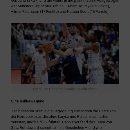
Rebound (37:27) und die Points in the paint (42:28). Ausgewogen
war Münsters Topscorer-Tableau: Adam Touray (18 Punkte),
Hilmar Pétursson (17 Punkte) und Nathan Scott (16 Punkte).
Foto: Uni Baskets / Markus Holtrichter
Gute Ballbewegung
Den besseren Start in die Begegnung erwischten die Gäste von
der Nordseeküste, die ohne Larysz und Reischel auflaufen
mussten, und bald 7:2 führten. Dann aber fand das Team von
Götz Rohdewald schnell rein ins Geschehen – und wie!