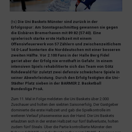
(ts)
Die Uni Baskets Münster sind zurück in der
Erfolgsspur: Am Sonntagnachmittag gewannen sie gegen
die Eisbären Bremerhaven mit 89:82 (57:40). Eine
spielerisch starke erste Halbzeit mit einem
Offensivfeuerwerk von 57 Zählern und zwischenzeitlichem
14:0-Lauf konterten die Norddeutschen mit einer besseren
zweiten Hälfte. Vor 2.100 Fans in der Halle Berg Fidel
geriet aber der Erfolg nie ernsthaft in Gefahr. In einem
intensiven Spiels rehabilitierte sich das Team von Götz
Rohdewald für zuletzt zwei defensiv schwächere Spiele in
seiner Abwehrleistung. Durch den Erfolg festigten die Uni-
Städter Platz sieben in der BARMER 2. Basketball
Bundesliga ProA.
Zum 11. Mal in Folge meldeten die Uni Baskets über 2.000
Zuschauer und holten den siebten Saisonerfolg. Der Gastgeber
dominierte die erste Halbzeit und gab die Spielkontrolle im
weiteren Verlauf phasenweise aus der Hand. Die Uni Baskets
erlaubten sich in der ersten Halbzeit nur fünf Ballverluste, holten
zudem fünf Steals. Über die Partie kontrollierte Münster den