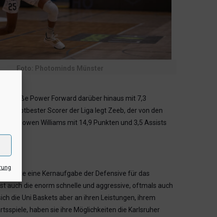
Foto: Photominds Münster
04 m große Power Forward darüber hinaus mit 7,3
ls siebtbester Scorer der Liga legt Zeeb, der von den
ard O’Showen Williams mit 14,9 Punkten und 3,5 Assists
tanz
rung
en dürfte eine Kernaufgabe der Defensive für das
t auch die enorm schnelle und aggressive, oftmals auch
ich die Uni Baskets aber an ihren Leistungen, ihrem
sspiele, haben sie ihre Möglichkeiten die Karlsruher