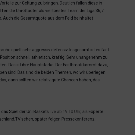
orteile zur Geltung zu bringen. Deutlich fallen diese in
ffen die Uni-Städter als viertbestes Team der Liga 36,7
uhe. Auch die Gesamtquote aus dem Feld beinhaltet
sruhe spielt sehr aggressiv defensiv. Insgesamt ist es fast
 Position schnell, athletisch, kräftig. Sehr unangenehm zu
kten. Das ist ihre Hauptstärke. Der Fastbreak kommt dazu,
ppen sind. Das sind die beiden Themen, wo wir überlegen
as, dann sollten wir relativ gute Chancen haben, das
 das Spiel der Uni Baskets
live ab 19.10 Uhr
, als Experte
utschland.TV sehen, später folgen Pressekonferenz,