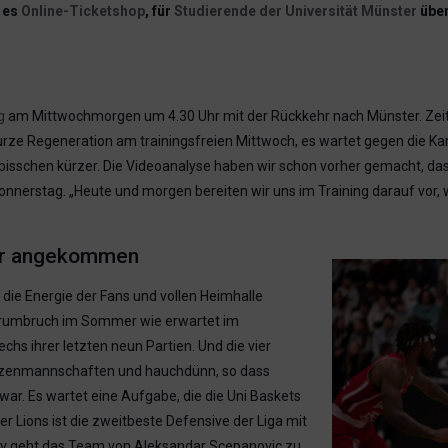
t es
Online-Ticketshop
, für
Studierende der Universität Münster
über
g
am Mittwochmorgen um 4.30 Uhr mit der Rückkehr nach Münster. Zei
urze Regeneration am trainingsfreien Mittwoch, es wartet gegen die Karls
n bisschen kürzer. Die Videoanalyse haben wir schon vorher gemacht, d
nerstag. „Heute und morgen bereiten wir uns im Training darauf vor, w
ter angekommen
ie Energie der Fans und vollen Heimhalle
erumbruch im Sommer wie erwartet im
s ihrer letzten neun Partien. Und die vier
itzenmannschaften und hauchdünn, so dass
war. Es wartet eine Aufgabe, die die Uni Baskets
r Lions ist die zweitbeste Defensive der Liga mit
iv geht das Team von Aleksandar Scepanovic zu