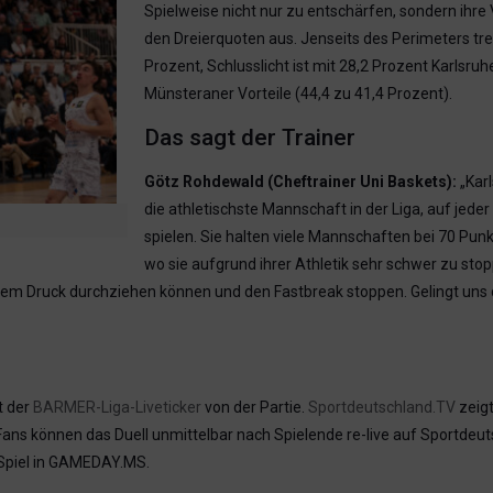
Spielweise nicht nur zu entschärfen, sondern ihre V
den Dreierquoten aus. Jenseits des Perimeters tre
Prozent, Schlusslicht ist mit 28,2 Prozent Karlsr
Münsteraner Vorteile (44,4 zu 41,4 Prozent).
Das sagt der Trainer
Götz Rohdewald (Cheftrainer Uni Baskets):
„Karl
die athletischste Mannschaft in der Liga, auf jeder
spielen. Sie halten viele Mannschaften bei 70 Pun
wo sie aufgrund ihrer Athletik sehr schwer zu sto
dem Druck durchziehen können und den Fastbreak stoppen. Gelingt uns d
t der
BARMER-Liga-Liveticker
von der Partie.
Sportdeutschland.TV
zeigt
 Fans können das Duell unmittelbar nach Spielende re-live auf Sportde
 Spiel in GAMEDAY.MS.