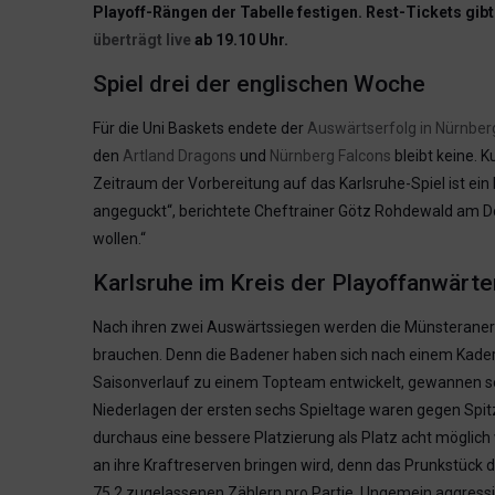
Playoff-Rängen der Tabelle festigen. Rest-Tickets gib
überträgt live
ab 19.10 Uhr.
Spiel drei der englischen Woche
Für die Uni Baskets endete der
Auswärtserfolg in Nürnber
den
Artland Dragons
und
Nürnberg Falcons
bleibt keine. K
Zeitraum der Vorbereitung auf das Karlsruhe-Spiel ist ei
angeguckt“, berichtete Cheftrainer Götz Rohdewald am Don
wollen.“
Karlsruhe im Kreis der Playoffanwär
Nach ihren zwei Auswärtssiegen werden die Münsteraner d
brauchen. Denn die Badener haben sich nach einem Kad
Saisonverlauf zu einem Topteam entwickelt, gewannen sech
Niederlagen der ersten sechs Spieltage waren gegen Sp
durchaus eine bessere Platzierung als Platz acht möglich 
an ihre Kraftreserven bringen wird, denn das Prunkstück de
75,2 zugelassenen Zählern pro Partie. Ungemein aggress