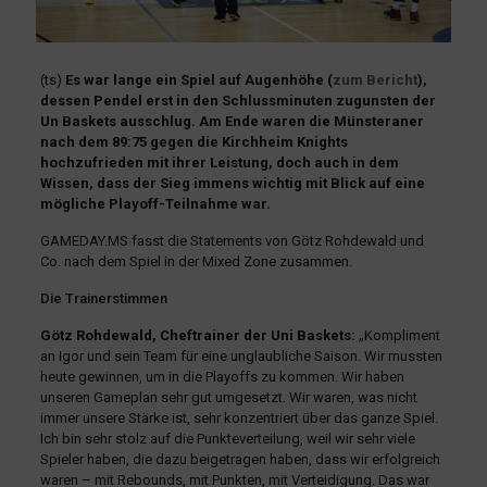
(ts)
Es war lange ein Spiel auf Augenhöhe (
zum Bericht
),
dessen Pendel erst in den Schlussminuten zugunsten der
Un Baskets ausschlug. Am Ende waren die Münsteraner
nach dem 89:75 gegen die Kirchheim Knights
hochzufrieden mit ihrer Leistung, doch auch in dem
Wissen, dass der Sieg immens wichtig mit Blick auf eine
mögliche Playoff-Teilnahme war.
GAMEDAY.MS fasst die Statements von Götz Rohdewald und
Co. nach dem Spiel in der Mixed Zone zusammen.
Die Trainerstimmen
Götz Rohdewald, Cheftrainer der Uni Baskets:
„Kompliment
an Igor und sein Team für eine unglaubliche Saison. Wir mussten
heute gewinnen, um in die Playoffs zu kommen. Wir haben
unseren Gameplan sehr gut umgesetzt. Wir waren, was nicht
immer unsere Stärke ist, sehr konzentriert über das ganze Spiel.
Ich bin sehr stolz auf die Punkteverteilung, weil wir sehr viele
Spieler haben, die dazu beigetragen haben, dass wir erfolgreich
waren – mit Rebounds, mit Punkten, mit Verteidigung. Das war