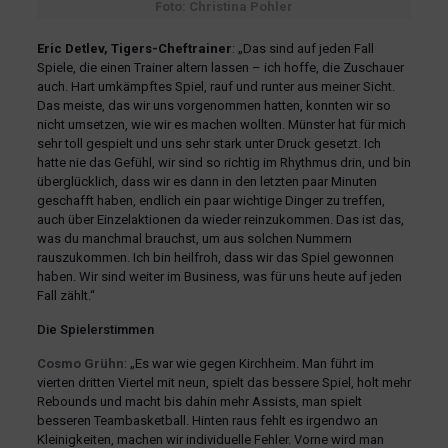
Foto: Christina Pohler
Eric Detlev, Tigers-Cheftrainer
: „Das sind auf jeden Fall
Spiele, die einen Trainer altern lassen – ich hoffe, die Zuschauer
auch. Hart umkämpftes Spiel, rauf und runter aus meiner Sicht.
Das meiste, das wir uns vorgenommen hatten, konnten wir so
nicht umsetzen, wie wir es machen wollten. Münster hat für mich
sehr toll gespielt und uns sehr stark unter Druck gesetzt. Ich
hatte nie das Gefühl, wir sind so richtig im Rhythmus drin, und bin
überglücklich, dass wir es dann in den letzten paar Minuten
geschafft haben, endlich ein paar wichtige Dinger zu treffen,
auch über Einzelaktionen da wieder reinzukommen. Das ist das,
was du manchmal brauchst, um aus solchen Nummern
rauszukommen. Ich bin heilfroh, dass wir das Spiel gewonnen
haben. Wir sind weiter im Business, was für uns heute auf jeden
Fall zählt.“
Die Spielerstimmen
Cosmo Grühn
: „Es war wie gegen Kirchheim. Man führt im
vierten dritten Viertel mit neun, spielt das bessere Spiel, holt mehr
Rebounds und macht bis dahin mehr Assists, man spielt
besseren Teambasketball. Hinten raus fehlt es irgendwo an
Kleinigkeiten, machen wir individuelle Fehler. Vorne wird man