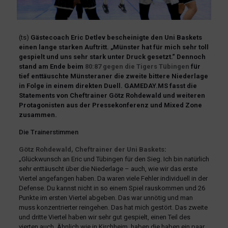
(ts)
Gästecoach Eric Detlev bescheinigte den Uni Baskets
einen lange starken Auftritt. „Münster hat für mich sehr toll
gespielt und uns sehr stark unter Druck gesetzt.“ Dennoch
stand am Ende beim
80:87 gegen die Tigers Tübingen
für
tief enttäuschte Münsteraner die zweite bittere Niederlage
in Folge in einem direkten Duell.
GAMEDAY.MS fasst die
Statements von Cheftrainer Götz Rohdewald und weiteren
Protagonisten aus der Pressekonferenz und Mixed Zone
zusammen.
Die Trainerstimmen
Götz Rohdewald, Cheftrainer der Uni Baskets
:
„Glückwunsch an Eric und Tübingen für den Sieg. Ich bin natürlich
sehr enttäuscht über die Niederlage – auch, wie wir das erste
Viertel angefangen haben. Da waren viele Fehler individuell in der
Defense. Du kannst nicht in so einem Spiel rauskommen und 26
Punkte im ersten Viertel abgeben. Das war unnötig und man
muss konzentrierter reingehen. Das hat mich gestört. Das zweite
und dritte Viertel haben wir sehr gut gespielt, einen Teil des
vierten auch. Ähnlich wie in Kirchheim, haben die haben ein paar