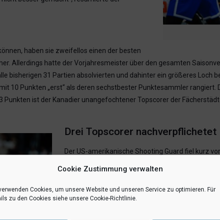
können, haben sie zweifellos einen der besten
e her. Allerdings hatte der Vorjahresmeister über den gesamten Saison
alle bisherigen 31 Partien absolvierten und dahinter ein größeres Loch b
r mit 10 Punkten „erst“ als deren sechstbester Punktesammler rangiert
9,3 Punkten ist der Kanadier unangefochtener Topscorer der Fächerstädte
Drei Topscorer nachverpflichetet
Der US-amerikanische Shooting Guard fiel kurz vor
sich aber immerhin seit neun Spieltagen wieder in
Cookie Zustimmung verwalten
Punkte), zu der auch der mitten in der Hinrunde 
Punkte) gehört. Über die vielleicht größte individue
verwenden Cookies, um unsere Website und unseren Service zu optimieren. Für
ils zu den Cookies siehe unsere Cookie-Richtlinie.
O‘Showen Williams (14,6 Punkte und 4,9 Assists)
musste, und inzwischen wiederum seit dem 27. Spi