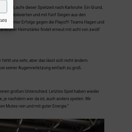
st im Laufe dieser Spielzeit nach Karlsruhe. Ein Grund,
ich stabilisierten und mit fünf Siegen aus den
rung
en, darunter Erfolge gegen die Playoff-Teams Hagen und
Karlsruher Heimstärke findet erneut mit acht von zwölf
fehlt uns sehr, aber das lässt sich nicht ändern.
 bei seiner Augenverletzung einfach zu groß.
einen großen Unterschied. Letztes Spiel haben wieder
ie, je nachdem wer da ist, auch anders spielen. Wir
hen Mutes rein und mit guter Energie.“