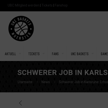
UBC Mitglied werden
|
Tickets
|
Fanshop
Aktuell
Tickets
Fans
Uni Baskets
Game
SCHWERER JOB IN KARLS
Startseite
News
Schwerer Job in Karlsruhe: Erho