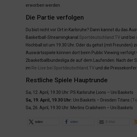
erworben werden.
Die Partie verfolgen
Du bist nicht vor Ort in Karlsruhe? Dann kannst du das Aus
Basketball-Streamingkanal
Sportdeutschland.TV
und bei
Hochball ist um 19.30 Uhr. Oder du gehst (mit Freunden) 
Auswärtsspiele können dort beim Public Viewing verfolgt
2basketballbundesliga.de auf dem Laufenden. Nach der Sc
im
Re-Live bei Sportdeutschland.TV
und die Pressekonfer
Restliche Spiele Hauptrunde
Sa, 12. April, 19.30 Uhr: PS Karlsruhe Lions – Uni Baskets
Sa, 19. April, 19.30 Uhr:
Uni Baskets – Dresden Titans
(Ti
Sa, 26. April, 19.30 Uhr: Merlins Crailsheim – Uni Baskets
teilen
teilen
E-Mail