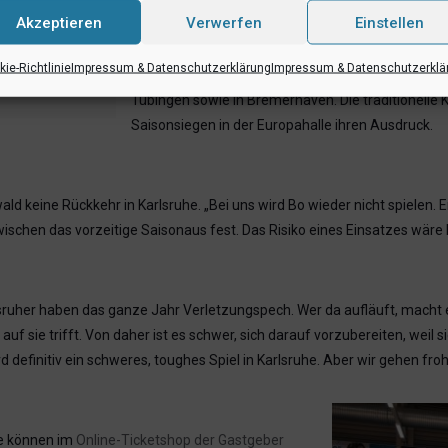
Akzeptieren
Verwerfen
Einstellen
Drei der vier besten Punktesammler kamen somit er
warum sich die Badener erst in der Rückrunde deutl
ie-Richtlinie
Impressum & Datenschutzerklärung
Impressum & Datenschutzerklä
vergangenen acht Partien zur „alten“ Stärke fand
Tübingen sowie in Bremerhaven. Die traditionelle 
Saisonsiegen in der Europahalle ihren Ausdruck.
d keine Rückkehr in Karlsruhe. „Bei uns wird Bo wieder nicht spielen. Er 
wischen das vorzeitige Saisonaus fest. Das Risiko eines Einsatzes wäre
sruher haben das ganze Jahr Verletzungspech. Wer da aufläuft, macht 
auf sie trifft. Von daher ist es schwer, sich darauf vorzubereiten, weil s
 definitiv ein schweres, toughes Spiel in Karlsruhe. Aber wir gehen fro
uhe können im
Online-Ticketshop der Gastgeber