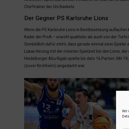
Cheftrainer der Uni Baskets.
Der Gegner PS Karlsruhe Lions
Wenn die PS Karlsruhe Lions in Bestbesetzung auflaufen 
Kader der ProA – sowohl qualitativ als auch von der Tief
Sinnbildlich dafür steht, dass gerade einmal zwei Spieler 
Lukas Herzog mit der meisten Spielzeit bei den Lions, de
Heidelberger Abu Kigab spielte bis dato 16 Partien. Mit 1
(zuvor Kirchheim) angedacht war.
Wir 
Deta