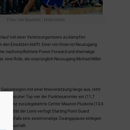
Foto: Uni Baskets / Holtrichter
verlauf mit einer Verletzungsmisere zu kämpfen.
ei den Einsätzen klafft. Einer von ihnen ist Neuzugang
. Der nachverpflichtete Power Forward und ehemalige
r, eine Rolle, die ursprünglich Neuzugang Michael Miller
 Saisonbeginn mit einer Knieverletzung lange aus, reiht
 die Karlsruher Top vier der Punktesammler ein (11,7
aus Koblenz zurückgekehrte Center Maurice Pluskota (13,4
lle Qualität der Lions verfügt Starting Point Guard
 der ebenfalls eine zweimonatige Zwangspause einlegen
eltag ausfällt.