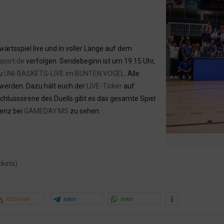
wärtsspiel live und in voller Länge auf dem
sport.de
verfolgen. Sendebeginn ist um 19.15 Uhr,
zu
UNI-BASKETS-LIVE im BUNTEN VOGEL
. Alle
 werden. Dazu hält euch der
LIVE-Ticker
auf
hlusssirene des Duells gibt es das gesamte Spiel
enz bei
GAMEDAY.MS
zu sehen.
ckets)
RSS-feed
teilen
teilen