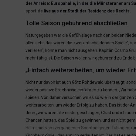
der Anreise: Europahalle, in der die Münsteraner am 
sport.de
live aus der Stadt der Residenz des Rechts.
Tolle Saison gebührend abschließen
Naturgegeben war die Gefühlslage nach den beiden Nieder
allen sehr, das waren die zwei entscheidenden Spiele“, s
verlieren“, könne man nicht ausgehen. Kapitän Cosmo Grühn 
mehr fähig ist. Die Saison wollen wir gebührend zu Ende b
„Einfach weiterarbeiten, um wieder Erf
Nicht nur davon ist auch Götz Rohdewald überzeugt, sond
wieder positive Ergebnisse einfahren zu können. „Wir hab
spielen. Von daher versuchen wir es so wie in der ganzen
weiterarbeiten, um wieder Erfolg zu haben. Das ist der An
denn „wir waren alle niedergeschlagen, Chad und ich auch, 
Chancen hatten, das Spiel zu gewinnen, und es nicht gem
Heimspiel vom vergangenen Sonntag gegen Tübingen
zur
Kirchheim-Spiel, das ähnlich verlaufen ist. Das hat es au