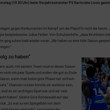
Samstag (19.30 Uhr) beim Vorjahresmeister PS Karlsruhe Lions gasti
lagen gegen Konkurrenten im Kampf um die Playoffs nicht die beste. „
agte beispielsweise Julius Ferber. Von Schützenhilfe, „dass Kirchheim 
ging schon bald wieder voran: „Wir haben so eine tolle Saison gespielt.
ringen.“
olg zu haben“
ern auch, mit seinem Team noch in dieser Saison
en noch ein paar Spiele und wollen die gut zu Ende
 Saison, wenn man keine gute Phase hat: einfach
satz.“ Chancen nutzen könnte ein weiterer sein,
weil es ein wichtiges Spiel war und wir viele
acht haben“, blickte Götz Rohdewald auf das
ück. „Es war so ein Spiegelbild von dem
ch nicht besser gemacht“, resümierte der