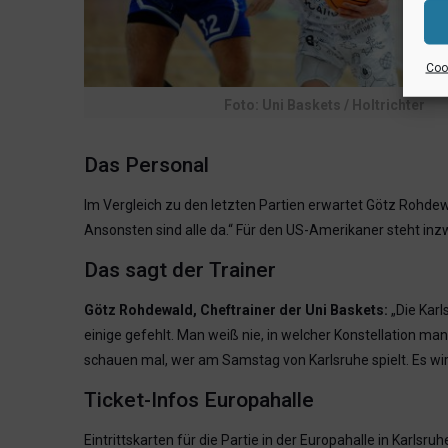
Cook
Foto: Uni Baskets / Holtrichter
Das Personal
Im Vergleich zu den letzten Partien erwartet Götz Rohdewal
Ansonsten sind alle da.“ Für den US-Amerikaner steht inz
Das sagt der Trainer
Götz Rohdewald, Cheftrainer der Uni Baskets:
„Die Karl
einige gefehlt. Man weiß nie, in welcher Konstellation man 
schauen mal, wer am Samstag von Karlsruhe spielt. Es wird
Ticket-Infos Europahalle
Eintrittskarten für die Partie in der Europahalle in Karlsr