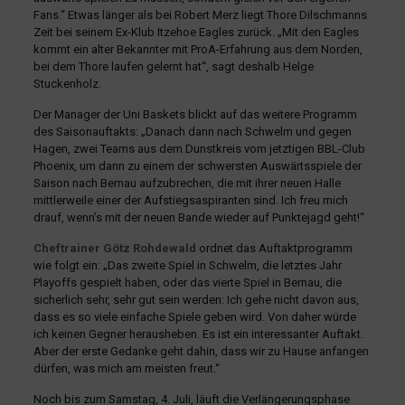
Fans.“ Etwas länger als bei Robert Merz liegt Thore Dilschmanns
Zeit bei seinem Ex-Klub Itzehoe Eagles zurück. „Mit den Eagles
kommt ein alter Bekannter mit ProA-Erfahrung aus dem Norden,
bei dem Thore laufen gelernt hat“, sagt deshalb Helge
Stuckenholz.
Der Manager der Uni Baskets blickt auf das weitere Programm
des Saisonauftakts: „Danach dann nach Schwelm und gegen
Hagen, zwei Teams aus dem Dunstkreis vom jetztigen BBL-Club
Phoenix, um dann zu einem der schwersten Auswärtsspiele der
Saison nach Bernau aufzubrechen, die mit ihrer neuen Halle
mittlerweile einer der Aufstiegsaspiranten sind. Ich freu mich
drauf, wenn’s mit der neuen Bande wieder auf Punktejagd geht!“
Cheftrainer Götz Rohdewald
ordnet das Auftaktprogramm
wie folgt ein: „Das zweite Spiel in Schwelm, die letztes Jahr
Playoffs gespielt haben, oder das vierte Spiel in Bernau, die
sicherlich sehr, sehr gut sein werden: Ich gehe nicht davon aus,
dass es so viele einfache Spiele geben wird. Von daher würde
ich keinen Gegner herausheben. Es ist ein interessanter Auftakt.
Aber der erste Gedanke geht dahin, dass wir zu Hause anfangen
dürfen, was mich am meisten freut.“
Noch bis zum Samstag, 4. Juli, läuft die Verlängerungsphase