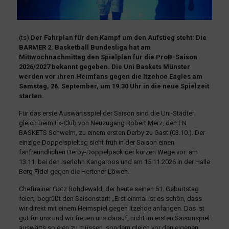
(ts)
Der Fahrplan für den Kampf um den Aufstieg steht: Die
BARMER 2. Basketball Bundesliga hat am
Mittwochnachmittag den Spielplan für die ProB-Saison
2026/2027 bekannt gegeben. Die Uni Baskets Münster
werden vor ihren Heimfans gegen die Itzehoe Eagles am
Samstag, 26. September, um 19.30 Uhr in die neue Spielzeit
starten.
Für das erste Auswärtsspiel der Saison sind die Uni-Städter
gleich beim Ex-Club von Neuzugang Robert Merz, den EN
BASKETS Schwelm, zu einem ersten Derby zu Gast (03.10.). Der
einzige Doppelspieltag sieht früh in der Saison einen
fanfreundlichen Derby-Doppelpack der kurzen Wege vor: am
13.11. bei den Iserlohn Kangaroos und am 15.11.2026 in der Halle
Berg Fidel gegen die Hertener Löwen.
Cheftrainer Götz Rohdewald, der heute seinen 51. Geburtstag
feiert, begrüßt den Saisonstart: „Erst einmal ist es schön, dass
wir direkt mit einem Heimspiel gegen Itzehoe anfangen. Das ist
gut für uns und wir freuen uns darauf, nicht im ersten Saisonspiel
auswärts spielen zu müssen, sondern gleich vor den eigenen