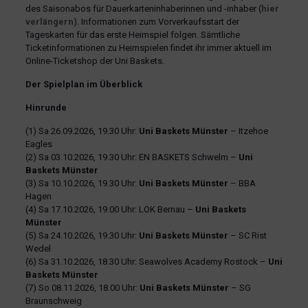
des Saisonabos für Dauerkarteninhaberinnen und -inhaber (
hier
verlängern
). Informationen zum Vorverkaufsstart der
Tageskarten für das erste Heimspiel folgen. Sämtliche
Ticketinformationen zu Heimspielen findet ihr immer aktuell im
Online-Ticketshop der Uni Baskets.
Der Spielplan im Überblick
Hinrunde
(1) Sa 26.09.2026, 19.30 Uhr:
Uni Baskets Münster
– Itzehoe
Eagles
(2) Sa 03.10.2026, 19.30 Uhr: EN BASKETS Schwelm –
Uni
Baskets Münster
(3) Sa 10.10.2026, 19.30 Uhr:
Uni Baskets Münster
– BBA
Hagen
(4) Sa 17.10.2026, 19.00 Uhr: LOK Bernau –
Uni Baskets
Münster
(5) Sa 24.10.2026, 19.30 Uhr:
Uni Baskets Münster
– SC Rist
Wedel
(6) Sa 31.10.2026, 18.30 Uhr: Seawolves Academy Rostock –
Uni
Baskets Münster
(7) So 08.11.2026, 18.00 Uhr:
Uni Baskets Münster
– SG
Braunschweig