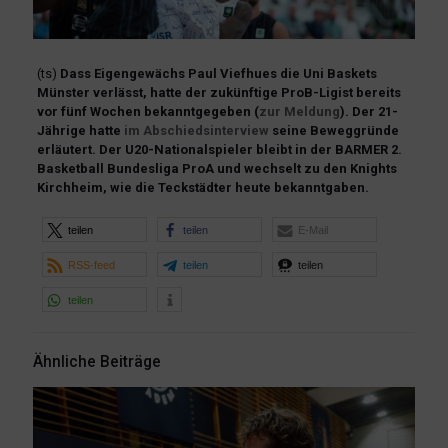
(ts)
Dass Eigengewächs Paul Viefhues die Uni Baskets
Münster verlässt, hatte der zukünftige ProB-Ligist bereits
vor fünf Wochen bekanntgegeben (
zur Meldung
). Der 21-
Jährige hatte
im Abschiedsinterview
seine Beweggründe
erläutert. Der U20-Nationalspieler bleibt in der BARMER 2.
Basketball Bundesliga ProA und wechselt zu den Knights
Kirchheim, wie die Teckstädter heute bekanntgaben.
teilen
teilen
E-Mail
RSS-feed
teilen
teilen
teilen
Ähnliche Beiträge