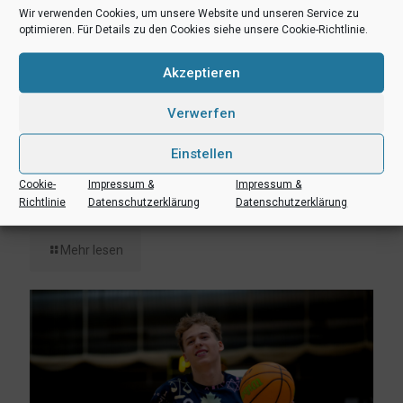
Wir verwenden Cookies, um unsere Website und unseren Service zu
optimieren. Für Details zu den Cookies siehe unsere Cookie-Richtlinie.
Akzeptieren
Verwerfen
Einstellen
Cookie-
Impressum &
Impressum &
3. August 2026
Richtlinie
Datenschutzerklärung
Datenschutzerklärung
Uni Baskets komplettieren Trainerteam mit Lennart Laufmann
Mehr lesen