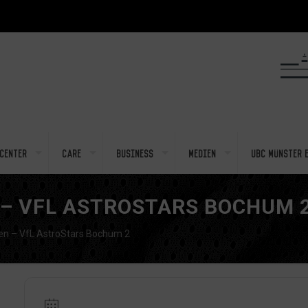
center
Care
Business
Medien
UBC Münster e
 – VFL ASTROSTARS BOCHUM 
n – VfL AstroStars Bochum 2