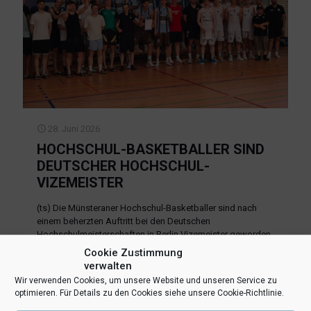
28. Juni 2026
HOCHSCHUL-BASKETBALLER SIND
DEUTSCHER HOCHSCHUL-
VIZEMEISTER
(ts) Die Münsteraner Hochschul-Basketballer sind nach
einem beherzten Auftritt bei den Deutschen
Hochschulmeisterschaften in Berlin Vizemeister geworden.
Gespickt mit zahlreichen aktuellen und ehemaligen Spielern
Cookie Zustimmung
der Uni Baskets schlug die WG Münster im Halbfinale den
verwalten
amtierenden
[…]
Wir verwenden Cookies, um unsere Website und unseren Service zu
optimieren. Für Details zu den Cookies siehe unsere Cookie-Richtlinie.
Mehr lesen