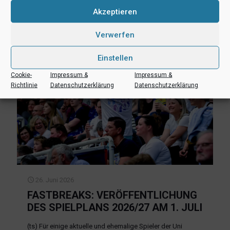
Akzeptieren
Verwerfen
Einstellen
Cookie-
Impressum &
Impressum &
Richtlinie
Datenschutzerklärung
Datenschutzerklärung
26. Juni 2026
FASTBREAKS: VERÖFFENTLICHUNG
DES SPIELPLANS 2026/27 AM 1. JULI
(ts) Für einige aktuelle und ehemalige Spieler der Uni