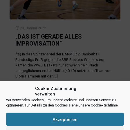
23. Januar 2022
„DAS IST GERADE ALLES
IMPROVISATION“
(ts) In das Spiitzenspiel der BARMER 2. Basketball
Bundesliga ProB gegen die SBB Baskets Wolmirstedt
kamen die WWU Baskets nur schwer hinein. Nach
ausgeglichener ersten Hälfte (40:40) setzte das Team von
Björn Harmsen mit der
[…]
Cookie Zustimmung
Mehr lesen
verwalten
Wir verwenden Cookies, um unsere Website und unseren Service zu
optimieren. Für Details zu den Cookies siehe unsere Cookie-Richtlinie.
Akzeptieren