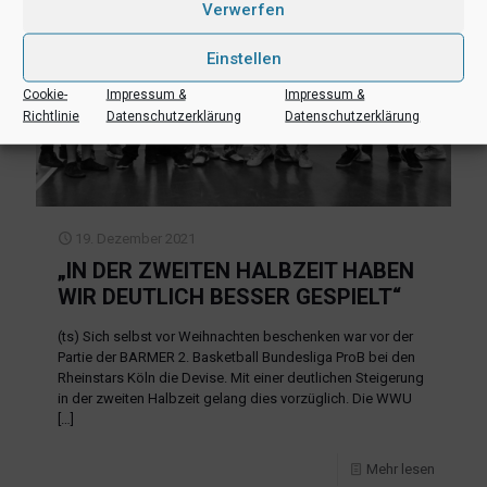
Verwerfen
Einstellen
Cookie-
Impressum &
Impressum &
Richtlinie
Datenschutzerklärung
Datenschutzerklärung
19. Dezember 2021
„IN DER ZWEITEN HALBZEIT HABEN
WIR DEUTLICH BESSER GESPIELT“
(ts) Sich selbst vor Weihnachten beschenken war vor der
Partie der BARMER 2. Basketball Bundesliga ProB bei den
Rheinstars Köln die Devise. Mit einer deutlichen Steigerung
in der zweiten Halbzeit gelang dies vorzüglich. Die WWU
[…]
Mehr lesen