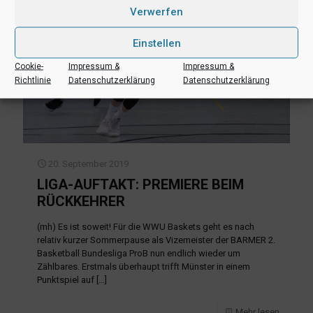
Verwerfen
Einstellen
Cookie-
Impressum &
Impressum &
Richtlinie
Datenschutzerklärung
Datenschutzerklärung
20. September 2019
LIGA-AUFTAKT: PREMIERE BEIM
RÜCKKEHRER
(mh) Es ist soweit! Für die WWU Baskets geht es nach
relativ kurzer Sommerpause als Vizemeister der BARMER 2.
Basketball Bundesliga ProB nun endlich wieder um
Zählbares. Erstmals überhaupt trifft Münster in einem
Punktspiel auf
[…]
Mehr lesen