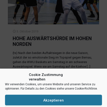
3. Oktober 2019
HOHE AUSWÄRTSHÜRDE IM HOHEN
NORDEN
(ts) Nach den beiden Auftaktsiegen in die neue Saison,
zuletzt der so emotionale Sieg im Topspiel gegen Bernau,
gehen die WWU Baskets am Samstag in ein schweres
Auswärtsspiel. Wenn sie am Samstag auf die Itzehoe
[…]
Cookie Zustimmung
Mehr lesen
verwalten
Wir verwenden Cookies, um unsere Website und unseren Service zu
optimieren. Für Details zu den Cookies siehe unsere Cookie-Richtlinie.
Akzeptieren