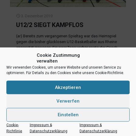
3. Dezember 2019
U12/2 SIEGT KAMPFLOS
(ar) Bereits zum vergangenen Spieltag war das Heimspiel
gegen die bisher glücklosen U12-Basketballer aus Rheine
angesetzt gewesen. Ein paar Tage vorher sagte der Coach
der Rheinenser das aufgrund der besonderen
Cookie Zustimmung
Spielbestimmungen für den Totensonntag auf
[…]
verwalten
Wir verwenden Cookies, um unsere Website und unseren Service zu
optimieren. Für Details zu den Cookies siehe unsere Cookie-Richtlinie.
Mehr lesen
Akzeptieren
Verwerfen
Einstellen
Cookie-
Impressum &
Impressum &
Richtlinie
Datenschutzerklärung
Datenschutzerklärung