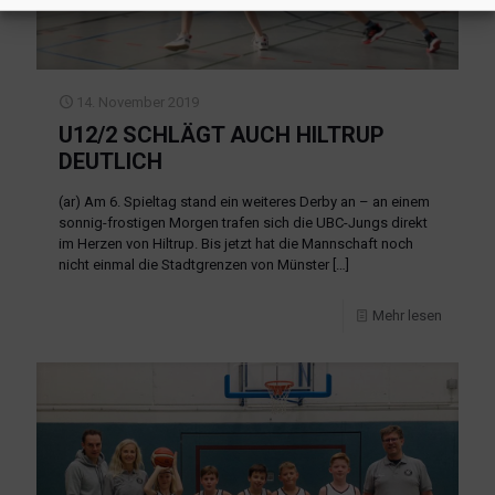
14. November 2019
U12/2 SCHLÄGT AUCH HILTRUP
DEUTLICH
(ar) Am 6. Spieltag stand ein weiteres Derby an – an einem
sonnig-frostigen Morgen trafen sich die UBC-Jungs direkt
im Herzen von Hiltrup. Bis jetzt hat die Mannschaft noch
nicht einmal die Stadtgrenzen von Münster
[…]
Mehr lesen