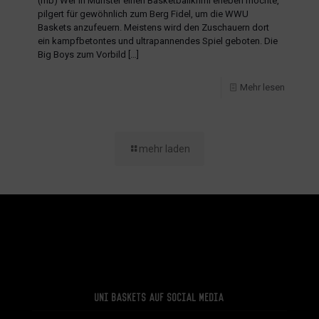
(mb) Wer in Münster einen Basketballkrimi erleben möchte,
pilgert für gewöhnlich zum Berg Fidel, um die WWU
Baskets anzufeuern. Meistens wird den Zuschauern dort
ein kampfbetontes und ultrapannendes Spiel geboten. Die
Big Boys zum Vorbild
[…]
Mehr lesen
mehr laden
Uni Baskets auf Social Media